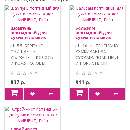
Шампунь
Бальзам
пептидный для
пептидный для
сухих и ломких
сухих и ломких
волос AMBIENT,
волос AMBIENT,
pH 5.5. БЕРЕЖНО
pH 4.0. ИНТЕНСИВНО
Tefia
Tefia
ОЧИЩАЕТ И
УХАЖИВАЕТ ЗА
УВЛАЖНЯЕТ ВОЛОСЫ
СУХИМИ, ЛОМКИМИ
И КОЖУ ГОЛОВЫ.
И ПОРИСТЫМИ
100% VEGAN,
ВОЛОСАМИ. 100%
ЛИПОПЕПТИ..
VEGA..
837 р.
911 р.
Спрей-мист