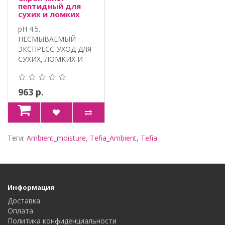
пептидный для
сухих и ломких
волос AMBIENT,
pH 4.5.
Tefia
НЕСМЫВАЕМЫЙ
ЭКСПРЕСС-УХОД ДЛЯ
СУХИХ, ЛОМКИХ И
ПОРИСТЫХ ВОЛОС.
100% VEGA..
963 р.
Теги:
Ambient_moisture
,
Tefia_Ambient
,
Tefia
Информация
Доставка
Оплата
Политика конфиденциальности