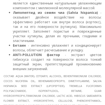
является единственным натуральным увлажняющим
компонентом с миллионной молекулярной массой.
Липопептид из семян чиа (Salvia hispanica)
-
оказывает двойное воздействие на волосы:
эффективно работает как внутри волоса (кортекс),
так и на его поверхности (кутикула). Максимально
укрепляет. Заполняет пористые и поврежденные
участки кутикулы, делая их прочными, гладкими и
эластичными.
Бетаин
- интенсивно увлажняет и кондиционирует
волосы, облегчает расчесывание и укладку.
ANTI-POLLUTION фактор
- экстракт цветов
гибискуса создает на поверхности волоса тонкий
защитный экран, препятствующий проникновению
внешних загрязнений.
СОСТАВ: AQUA (WATER), CETEARYL ALCOHOL, BEHENTRIMONIUM CHLORIDE,
COCOS NUCIFERA OIL, BEHENAMIDOPROPYL DIMETHYLAMINE, SALVIA
HISPANICA SEED EXTRACT (LIPOPEPTIDE), TREMELLA FUCIFORMIS
POLYSACCHARIDE, ISOPENTYLDIOL, BETAINE, GUAR
HYDROXYPROPYLTRIMONIUM CHLORIDE, LACTIC ACID, HIBISCUS SABDARIFFA
FLOWER EXTRACT, HYDROXYETHYL CELLULOSE, PHENOXYETHANOL,