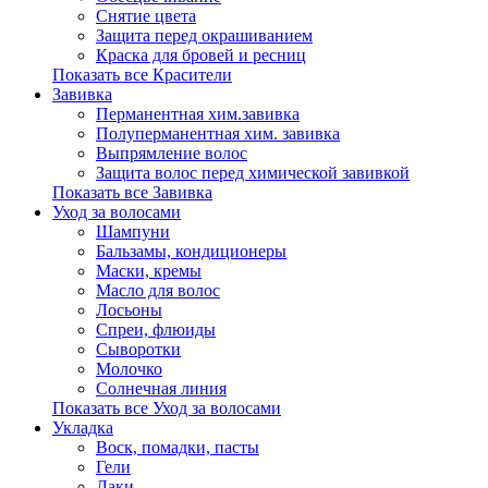
Снятие цвета
Защита перед окрашиванием
Краска для бровей и ресниц
Показать все Красители
Завивка
Перманентная хим.завивка
Полуперманентная хим. завивка
Выпрямление волос
Защита волос перед химической завивкой
Показать все Завивка
Уход за волосами
Шампуни
Бальзамы, кондиционеры
Маски, кремы
Масло для волос
Лосьоны
Спреи, флюиды
Сыворотки
Молочко
Солнечная линия
Показать все Уход за волосами
Укладка
Воск, помадки, пасты
Гели
Лаки