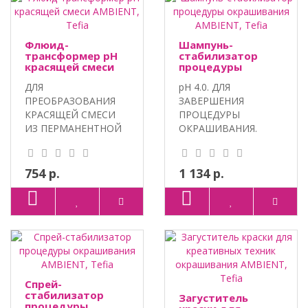
Флюид-
Шампунь-
трансформер pH
стабилизатор
красящей смеси
процедуры
AMBIENT, Tefia
окрашивания
ДЛЯ
pH 4.0. ДЛЯ
AMBIENT, Tefia
ПРЕОБРАЗОВАНИЯ
ЗАВЕРШЕНИЯ
КРАСЯЩЕЙ СМЕСИ
ПРОЦЕДУРЫ
ИЗ ПЕРМАНЕНТНОЙ
ОКРАШИВАНИЯ.
В
100% VEGAN,
ПОЛУПЕРМАНЕНТНУЮ.
ПАНТЕНОЛ,
100% VEGA..
ЭКСТРАКТ ЛИ..
754 р.
1 134 р.
Спрей-
стабилизатор
Загуститель
процедуры