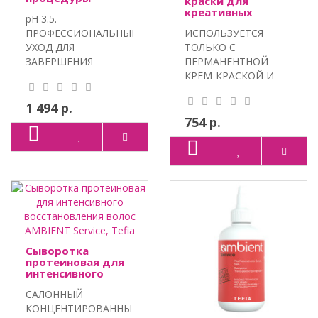
краски для
окрашивания
креативных
pH 3.5.
AMBIENT, Tefia
техник
ПРОФЕССИОНАЛЬНЫЙ
ИСПОЛЬЗУЕТСЯ
окрашивания
AMBIENT, Tefia
УХОД ДЛЯ
ТОЛЬКО С
ЗАВЕРШЕНИЯ
ПЕРМАНЕНТНОЙ
ОКРАШИВАНИЯ
КРЕМ-КРАСКОЙ И
ВОЛОС. 100% VEGAN,
ОКИСЛИТЕЛЕМ TEFIA
МАС..
AMBIENT ДЛЯ ..
1 494 р.
754 р.
Сыворотка
протеиновая для
интенсивного
восстановления
САЛОННЫЙ
волос AMBIENT
Service, Tefia
КОНЦЕНТИРОВАННЫЙ