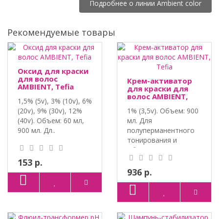
Подробнее о линии Ambient color
Рекомендуемые товары
Оксид для краски
для волос
Крем-активатор
AMBIENT, Tefia
для краски для
волос AMBIENT,
1,5% (5v), 3% (10v), 6%
Tefia
(20v), 9% (30v), 12%
1% (3,5v). Объем: 900
(40v). Объем: 60 мл,
мл. Для
900 мл. Дл..
полуперманентного
тонирования и
обновлени..
153 р.
936 р.