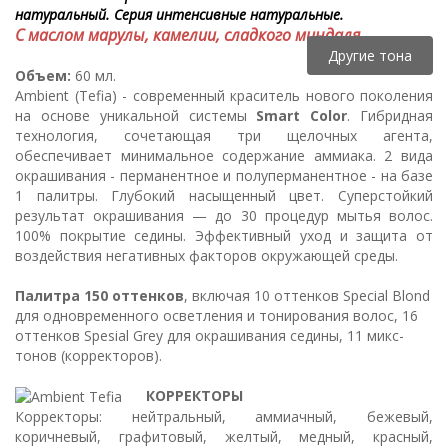
натуральный. Серия интенсивные натуральные.
С маслом марулы, камелии, сладкого миндаля.
Другие тона
Объем:
60 мл.
Ambient (Tefia) - современный краситель нового поколения
на основе уникальной системы
Smart Color
. Гибридная
технология, сочетающая три щелочных агента,
обеспечивает минимальное содержание аммиака. 2 вида
окрашивания - перманентное и полуперманентное - на базе
1 палитры. Глубокий насыщенный цвет. Суперстойкий
результат окрашивания — до 30 процедур мытья волос.
100% покрытие седины. Эффективный уход и защита от
воздействия негативных факторов окружающей среды.
Палитра 150 оттенков
, включая 10 оттенков Special Blond
для одновременного осветления и тонирования волос, 16
оттенков Spesial Grey для окрашивания седины, 11 микс-
тонов (корректоров).
КОРРЕКТОРЫ
Корректоры: нейтральный, аммиачный, бежевый,
коричневый, графитовый, желтый, медный, красный,