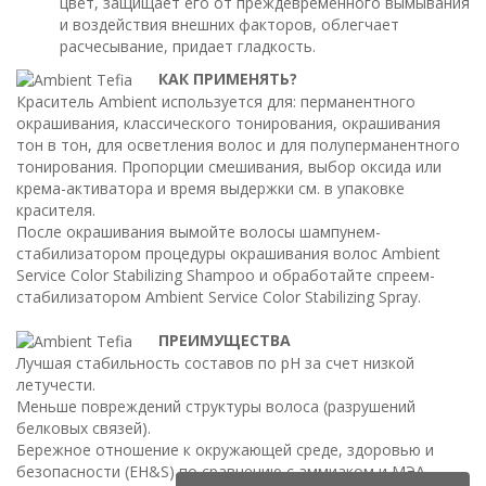
цвет, защищает его от преждевременного вымывания
и воздействия внешних факторов, облегчает
расчесывание, придает гладкость.
КАК ПРИМЕНЯТЬ?
Краситель Ambient используется для: перманентного
окрашивания, классического тонирования, окрашивания
тон в тон, для осветления волос и для полуперманентного
тонирования. Пропорции смешивания, выбор оксида или
крема-активатора и время выдержки см. в упаковке
красителя.
После окрашивания вымойте волосы шампунем-
стабилизатором процедуры окрашивания волос Ambient
Service Color Stabilizing Shampoo и обработайте спреем-
стабилизатором Ambient Service Color Stabilizing Spray.
ПРЕИМУЩЕСТВА
Лучшая стабильность составов по pH за счет низкой
летучести.
Меньше повреждений структуры волоса (разрушений
белковых связей).
Бережное отношение к окружающей среде, здоровью и
безопасности (EH&S) по сравнению с аммиаком и МЭА.