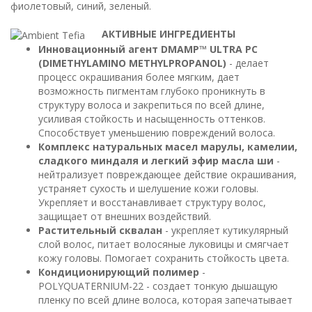
фиолетовый, синий, зеленый.
АКТИВНЫЕ ИНГРЕДИЕНТЫ
Инновационный агент DMAMP™ ULTRA PC
(DIMETHYLAMINO METHYLPROPANOL)
- делает
процесс окрашивания более мягким, дает
возможность пигментам глубоко проникнуть в
структуру волоса и закрепиться по всей длине,
усиливая стойкость и насыщенность оттенков.
Способствует уменьшению повреждений волоса.
Комплекс натуральных масел марулы, камелии,
сладкого миндаля и легкий эфир масла ши
-
нейтрализует повреждающее действие окрашивания,
устраняет сухость и шелушение кожи головы.
Укрепляет и восстанавливает структуру волос,
защищает от внешних воздействий.
Растительный сквалан
- укрепляет кутикулярный
слой волос, питает волосяные луковицы и смягчает
кожу головы. Помогает сохранить стойкость цвета.
Кондиционирующий полимер
-
POLYQUATERNIUM-22 - создает тонкую дышащую
пленку по всей длине волоса, которая запечатывает