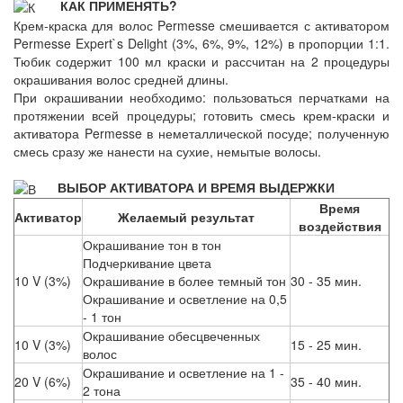
КАК ПРИМЕНЯТЬ?
Крем-краска для волос Permesse смешивается с активатором
Permesse Expert`s Delight (3%, 6%, 9%, 12%) в пропорции 1:1.
Тюбик содержит 100 мл краски и рассчитан на 2 процедуры
окрашивания волос средней длины.
При окрашивании необходимо: пользоваться перчатками на
протяжении всей процедуры; готовить смесь крем-краски и
активатора Permesse в неметаллической посуде; полученную
смесь сразу же нанести на сухие, немытые волосы.
ВЫБОР АКТИВАТОРА И ВРЕМЯ ВЫДЕРЖКИ
Время
Активатор
Желаемый результат
воздействия
Окрашивание тон в тон
Подчеркивание цвета
10 V (3%)
Окрашивание в более темный тон
30 - 35 мин.
Окрашивание и осветление на 0,5
- 1 тон
Окрашивание обесцвеченных
10 V (3%)
15 - 25 мин.
волос
Окрашивание и осветление на 1 -
20 V (6%)
35 - 40 мин.
2 тона