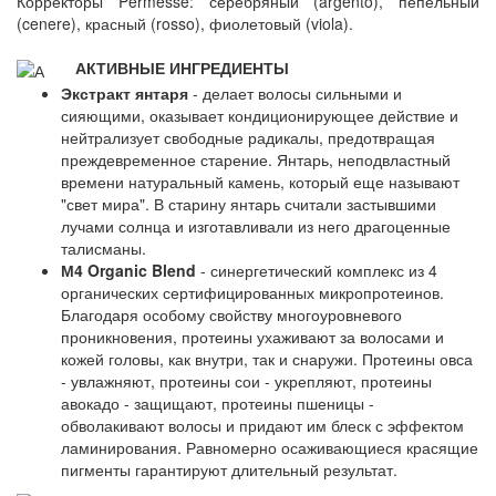
Корректоры Permesse: серебряный (argento), пепельный
(cenere), красный (rosso), фиолетовый (viola).
АКТИВНЫЕ ИНГРЕДИЕНТЫ
Экстракт янтаря
- делает волосы сильными и
сияющими, оказывает кондиционирующее действие и
нейтрализует свободные радикалы, предотвращая
преждевременное старение. Янтарь, неподвластный
времени натуральный камень, который еще называют
"свет мира". В старину янтарь считали застывшими
лучами солнца и изготавливали из него драгоценные
талисманы.
М4 Organic Blend
- синергетический комплекс из 4
органических сертифицированных микропротеинов.
Благодаря особому свойству многоуровневого
проникновения, протеины ухаживают за волосами и
кожей головы, как внутри, так и снаружи. Протеины овса
- увлажняют, протеины сои - укрепляют, протеины
авокадо - защищают, протеины пшеницы -
обволакивают волосы и придают им блеск с эффектом
ламинирования. Равномерно осаживающиеся красящие
пигменты гарантируют длительный результат.