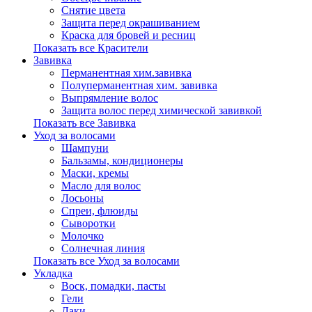
Снятие цвета
Защита перед окрашиванием
Краска для бровей и ресниц
Показать все Красители
Завивка
Перманентная хим.завивка
Полуперманентная хим. завивка
Выпрямление волос
Защита волос перед химической завивкой
Показать все Завивка
Уход за волосами
Шампуни
Бальзамы, кондиционеры
Маски, кремы
Масло для волос
Лосьоны
Спреи, флюиды
Сыворотки
Молочко
Солнечная линия
Показать все Уход за волосами
Укладка
Воск, помадки, пасты
Гели
Лаки