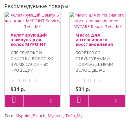
Рекомендуемые товары
Хелатирующий
Маска для
шампунь для
интенсивного
волос MYPOINT
восстановления
Service, Tefia MY
волос MYCARE
ДЛЯ ГЛУБОКОЙ
БОРЕТСЯ СО
Repair, Tefia MY
ОЧИСТКИ ВОЛОС ВО
СТРУКТУРНЫМИ
ВРЕМЯ САЛОННЫХ
ПОВРЕЖДЕНИЯМИ
ПРОЦЕДУР.
ВОЛОС. ДЕЛАЕТ
ХЕЛАТИРУЮЩИЕ
ВОЛОСЫ СИЛЬНЫМИ
АГЕНТЫ, АКТ..
И ЭЛАСТИЧНЫМ..
934 р.
531 р.
Теги:
Mypoint_Bleach
,
Mypoint
,
Tefia_My