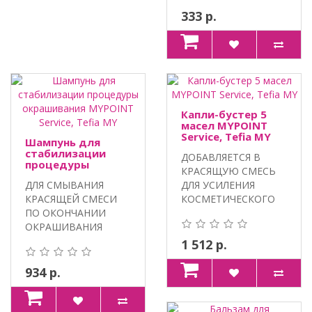
ПАНТЕНОЛ,..
333 р.
Капли-бустер 5
масел MYPOINT
Service, Tefia MY
Шампунь для
стабилизации
ДОБАВЛЯЕТСЯ В
процедуры
КРАСЯЩУЮ СМЕСЬ
окрашивания
ДЛЯ СМЫВАНИЯ
ДЛЯ УСИЛЕНИЯ
MYPOINT Service,
Tefia MY
КРАСЯЩЕЙ СМЕСИ
КОСМЕТИЧЕСКОГО
ПО ОКОНЧАНИИ
ЭФФЕКТА
ОКРАШИВАНИЯ
ОРАШИВАНИЯ. МА..
ВОЛОС.
1 512 р.
ИНТЕГРИРОВАННЫЙ
КОМ..
934 р.