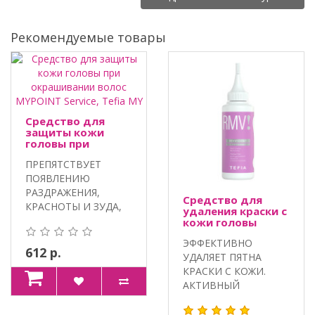
Рекомендуемые товары
Средство для
защиты кожи
головы при
окрашивании
ПРЕПЯТСТВУЕТ
волос MYPOINT
Service, Tefia MY
ПОЯВЛЕНИЮ
РАЗДРАЖЕНИЯ,
Средство для
КРАСНОТЫ И ЗУДА,
удаления краски с
ПРЕДОТВРАЩАЕТ
кожи головы
MYPOINT Service,
ОКРАШИВАНИЕ К..
ЭФФЕКТИВНО
Tefia MY
612 р.
УДАЛЯЕТ ПЯТНА
КРАСКИ С КОЖИ.
АКТИВНЫЙ
КОМПЛЕКС
HYDROVANCE,