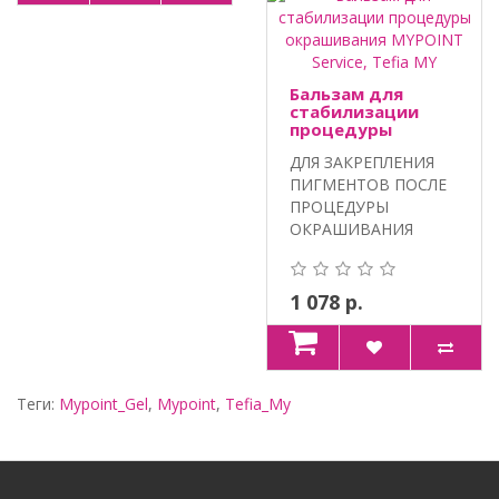
Бальзам для
стабилизации
процедуры
окрашивания
ДЛЯ ЗАКРЕПЛЕНИЯ
MYPOINT Service,
Tefia MY
ПИГМЕНТОВ ПОСЛЕ
ПРОЦЕДУРЫ
ОКРАШИВАНИЯ
ВОЛОС.
ИНТЕГРИРОВАННЫЙ
КО..
1 078 р.
Теги:
Mypoint_Gel
,
Mypoint
,
Tefia_My