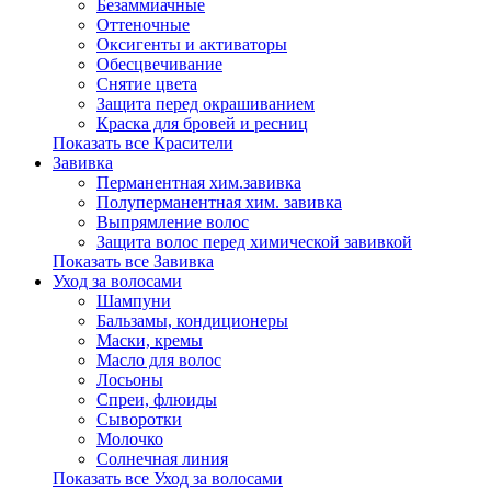
Безаммиачные
Оттеночные
Оксигенты и активаторы
Обесцвечивание
Снятие цвета
Защита перед окрашиванием
Краска для бровей и ресниц
Показать все Красители
Завивка
Перманентная хим.завивка
Полуперманентная хим. завивка
Выпрямление волос
Защита волос перед химической завивкой
Показать все Завивка
Уход за волосами
Шампуни
Бальзамы, кондиционеры
Маски, кремы
Масло для волос
Лосьоны
Спреи, флюиды
Сыворотки
Молочко
Солнечная линия
Показать все Уход за волосами