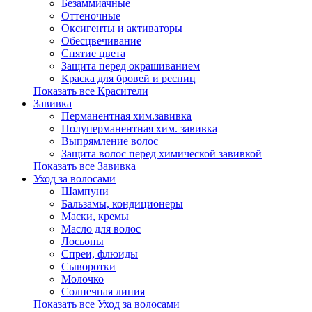
Безаммиачные
Оттеночные
Оксигенты и активаторы
Обесцвечивание
Снятие цвета
Защита перед окрашиванием
Краска для бровей и ресниц
Показать все Красители
Завивка
Перманентная хим.завивка
Полуперманентная хим. завивка
Выпрямление волос
Защита волос перед химической завивкой
Показать все Завивка
Уход за волосами
Шампуни
Бальзамы, кондиционеры
Маски, кремы
Масло для волос
Лосьоны
Спреи, флюиды
Сыворотки
Молочко
Солнечная линия
Показать все Уход за волосами