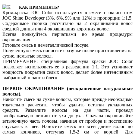
КАК ПРИМЕНЯТЬ?
Крем-краска JOC Color используется в смеси с оксигентом
JOC Shine Developer (3%, 6%, 9% или 12%) в пропорции 1:1,5.
Содержимое тюбика рассчитано на 2 окрашивания волос
средней длины или 4 окрашивания коротких волос.
Всегда пользуйтесь перчатками во время процедуры
окрашивания.
Готовьте смесь в неметаллической посуде.
Полученную смесь наносите сразу же после приготовления на
сухие, немытые волосы.
ПРИМЕЧАНИЕ: специальная формула краски JOC Color
позволяет использовать ее в разведении 1:1. Это усиливает
мощность покрытия седых волос, делает более интенсивным
выбранный нюанс и блеск.
ПЕРВОЕ ОКРАШИВАНИЕ (неокрашенные натуральные
волосы).
Наносить смесь на сухие волосы, которые прежде необходимо
тщательно расчесать, чтобы удалить остатки укладочных
средств. Разделите волосы на две части, проведя
воображаемую линию от уха до уха. Сначала окрашивайте
затылочную часть головы, начиная от пробора и постепенно
спускаясь к шее. Наносите смесь по всей длине волос до
самых кончиков, отступая 1,5-2 см от корней. Для