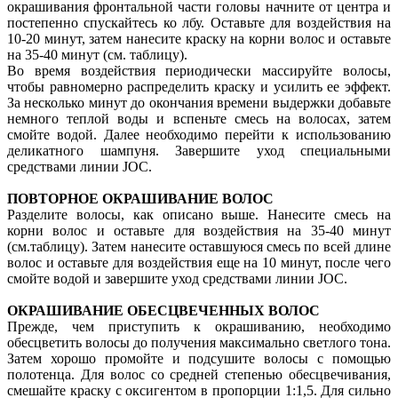
окрашивания фронтальной части головы начните от центра и
постепенно спускайтесь ко лбу. Оставьте для воздействия на
10-20 минут, затем нанесите краску на корни волос и оставьте
на 35-40 минут (см. таблицу).
Во время воздействия периодически массируйте волосы,
чтобы равномерно распределить краску и усилить ее эффект.
За несколько минут до окончания времени выдержки добавьте
немного теплой воды и вспеньте смесь на волосах, затем
смойте водой. Далее необходимо перейти к использованию
деликатного шампуня. Завершите уход специальными
средствами линии JOC.
ПОВТОРНОЕ ОКРАШИВАНИЕ ВОЛОС
Разделите волосы, как описано выше. Нанесите смесь на
корни волос и оставьте для воздействия на 35-40 минут
(см.таблицу). Затем нанесите оставшуюся смесь по всей длине
волос и оставьте для воздействия еще на 10 минут, после чего
смойте водой и завершите уход средствами линии JOC.
ОКРАШИВАНИЕ ОБЕСЦВЕЧЕННЫХ ВОЛОС
Прежде, чем приступить к окрашиванию, необходимо
обесцветить волосы до получения максимально светлого тона.
Затем хорошо промойте и подсушите волосы с помощью
полотенца. Для волос со средней степенью обесцвечивания,
смешайте краску с оксигентом в пропорции 1:1,5. Для сильно