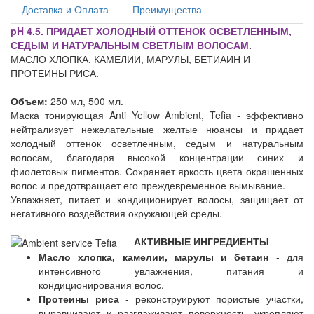
Доставка и Оплата
Преимущества
pH 4.5. ПРИДАЕТ ХОЛОДНЫЙ ОТТЕНОК ОСВЕТЛЕННЫМ,
СЕДЫМ И НАТУРАЛЬНЫМ СВЕТЛЫМ ВОЛОСАМ.
МАСЛО ХЛОПКА, КАМЕЛИИ, МАРУЛЫ, БЕТИАИН И
ПРОТЕИНЫ РИСА.
Объем:
250 мл, 500 мл.
Маска тонирующая Anti Yellow Ambient, Tefia - эффективно
нейтрализует нежелательные желтые нюансы и придает
холодный оттенок осветленным, седым и натуральным
волосам, благодаря высокой концентрации синих и
фиолетовых пигментов. Сохраняет яркость цвета окрашенных
волос и предотвращает его преждевременное вымывание.
Увлажняет, питает и кондиционирует волосы, защищает от
негативного воздействия окружающей среды.
АКТИВНЫЕ ИНГРЕДИЕНТЫ
Масло хлопка, камелии, марулы и бетаин
- для
интенсивного увлажнения, питания и
кондиционирования волос.
Протеины риса
- реконструируют пористые участки,
выравнивают и разглаживают поверхность, укрепляют