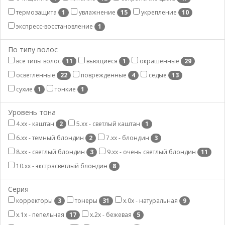
термозащита
увлажнение
укрепление
1
15
10
экспресс-восстановление
1
По типу волос
все типы волос
вьющиеся
окрашенные
11
1
29
осветленные
поврежденные
седые
22
4
13
сухие
тонкие
1
1
Уровень тона
4.хх - каштан
5.хх - светлый каштан
2
1
6.хх - темный блондин
7.хх - блондин
2
3
8.хх - светлый блондин
9.хх - очень светлый блондин
3
11
10.хх - экстрасветлый блондин
8
Серия
корректоры
тонеры
х.0х - натуральная
3
31
9
х.1х - пепельная
х.2х - бежевая
17
5