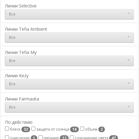
Линии Selective
Все
Линии Tefia Ambient
Все
Линии Tefia My
Все
Линии Kezy
Все
Линии Farmavita
Все
По действию
блеск
защита от солнца
объем
32
16
2
очищение
питание
сохранение цвета
1
12
47