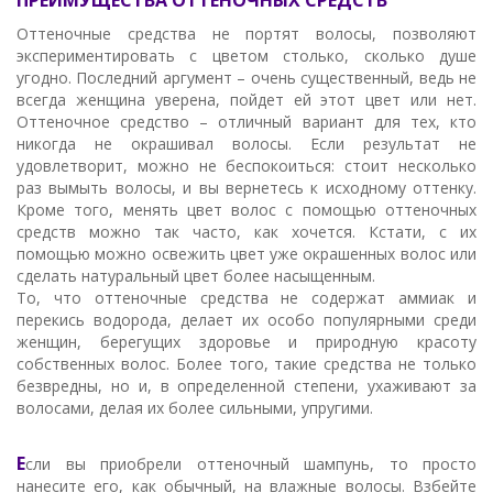
ПРЕИМУЩЕСТВА ОТТЕНОЧНЫХ СРЕДСТВ
Оттеночные средства не портят волосы, позволяют
экспериментировать с цветом столько, сколько душе
угодно. Последний аргумент – очень существенный, ведь не
всегда женщина уверена, пойдет ей этот цвет или нет.
Оттеночное средство – отличный вариант для тех, кто
никогда не окрашивал волосы. Если результат не
удовлетворит, можно не беспокоиться: стоит несколько
раз вымыть волосы, и вы вернетесь к исходному оттенку.
Кроме того, менять цвет волос с помощью оттеночных
средств можно так часто, как хочется. Кстати, с их
помощью можно освежить цвет уже окрашенных волос или
сделать натуральный цвет более насыщенным.
То, что оттеночные средства не содержат аммиак и
перекись водорода, делает их особо популярными среди
женщин, берегущих здоровье и природную красоту
собственных волос. Более того, такие средства не только
безвредны, но и, в определенной степени, ухаживают за
волосами, делая их более сильными, упругими.
Е
сли вы приобрели оттеночный шампунь, то просто
нанесите его, как обычный, на влажные волосы. Взбейте