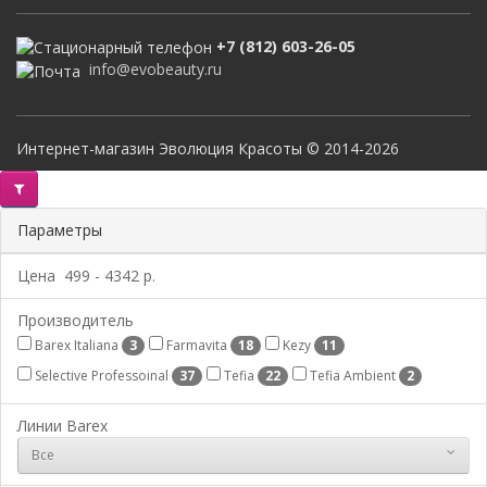
+7 (812) 603-26-05
info@evobeauty.ru
Интернет-магазин Эволюция Красоты © 2014-2026
Параметры
Цена
499
-
4342
р.
Производитель
Barex Italiana
Farmavita
Kezy
3
18
11
Selective Professoinal
Tefia
Tefia Ambient
37
22
2
Линии Barex
Все