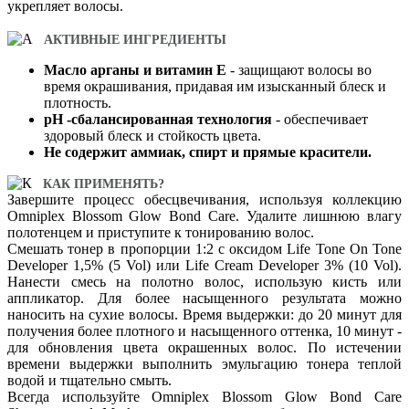
укрепляет волосы.
АКТИВНЫЕ ИНГРЕДИЕНТЫ
Масло арганы и витамин Е
- защищают волосы во
время окрашивания, придавая им изысканный блеск и
плотность.
pH -сбалансированная технология
- обеспечивает
здоровый блеск и стойкость цвета.
Не содержит аммиак, спирт и прямые красители.
КАК ПРИМЕНЯТЬ?
Завершите процесс обесцвечивания, используя коллекцию
Omniplex Blossom Glow Bond Care. Удалите лишнюю влагу
полотенцем и приступите к тонированию волос.
Смешать тонер в пропорции 1:2 с оксидом Life Tone On Tone
Developer 1,5% (5 Vol) или Life Cream Developer 3% (10 Vol).
Нанести смесь на полотно волос, использую кисть или
аппликатор. Для более насыщенного результата можно
наносить на сухие волосы. Время выдержки: до 20 минут для
получения более плотного и насыщенного оттенка, 10 минут -
для обновления цвета окрашенных волос. По истечении
времени выдержки выполнить эмульгацию тонера теплой
водой и тщательно смыть.
Всегда используйте Omniplex Blossom Glow Bond Care