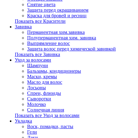
Снятие цвета
Защита перед окрашиванием
Краска для бровей и ресниц
Показать все Красители
Завивка
Перманентная хим.завивка
Полуперманентная хим. завивка
Выпрямление волос
Защита волос перед химической завивкой
Показать все Завивка
Уход за волосами
Шампуни
Бальзамы, кондиционеры
Маски, кремы
Масло для волос
Лосьоны
Спреи, флюиды
Сыворотки
Молочко
Солнечная линия
Показать все Уход за волосами
Укладка
Воск, помадки, пасты
Гели
Лаки