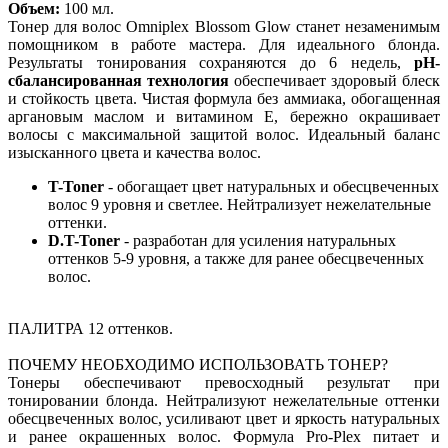
Объем:
100 мл.
Тонер для волос Omniplex Blossom Glow станет незаменимым
помощником в работе мастера. Для идеального блонда.
Результаты тонирования сохраняются до 6 недель,
pH-
сбалансированная технология
обеспечивает здоровый блеск
и стойкость цвета. Чистая формула без аммиака, обогащенная
аргановым маслом и витамином Е, бережно окрашивает
волосы с максимальной защитой волос. Идеальный баланс
изысканного цвета и качества волос.
T-Toner
- обогащает цвет натуральных и обесцвеченных
волос 9 уровня и светлее. Нейтрализует нежелательные
оттенки.
D.T-Toner
- разработан для усиления натуральных
оттенков 5-9 уровня, а также для ранее обесцвеченных
волос.
ПАЛИТРА 12 оттенков.
ПОЧЕМУ НЕОБХОДИМО ИСПОЛЬЗОВАТЬ ТОНЕР?
Тонеры обеспечивают превосходный результат при
тонировании блонда. Нейтрализуют нежелательные оттенки
обесцвеченных волос, усиливают цвет и яркость натуральных
и ранее окрашенных волос. Формула Pro-Plex питает и