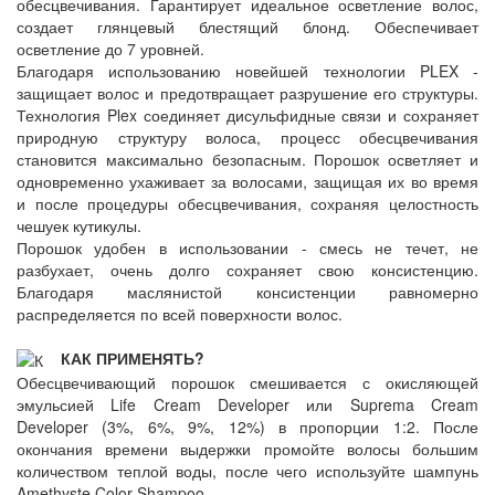
обесцвечивания. Гарантирует идеальное осветление волос,
создает глянцевый блестящий блонд. Обеспечивает
осветление до 7 уровней.
Благодаря использованию новейшей технологии PLEX -
защищает волос и предотвращает разрушение его структуры.
Технология Plex соединяет дисульфидные связи и сохраняет
природную структуру волоса, процесс обесцвечивания
становится максимально безопасным. Порошок осветляет и
одновременно ухаживает за волосами, защищая их во время
и после процедуры обесцвечивания, сохраняя целостность
чешуек кутикулы.
Порошок удобен в использовании - смесь не течет, не
разбухает, очень долго сохраняет свою консистенцию.
Благодаря маслянистой консистенции равномерно
распределяется по всей поверхности волос.
КАК ПРИМЕНЯТЬ?
Обесцвечивающий порошок смешивается с окисляющей
эмульсией Life Cream Developer или Suprema Cream
Developer (3%, 6%, 9%, 12%) в пропорции 1:2. После
окончания времени выдержки промойте волосы большим
количеством теплой воды, после чего используйте шампунь
Amethyste Color Shampoo.