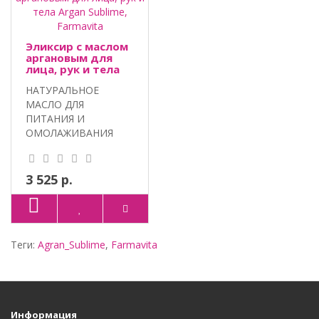
Эликсир с маслом
аргановым для
лица, рук и тела
Аrgan Sublime,
НАТУРАЛЬНОЕ
Farmavita
МАСЛО ДЛЯ
ПИТАНИЯ И
ОМОЛАЖИВАНИЯ
КОЖИ. АРГАНОВАЯ
ЛИНИЯ.
ПРОФЕССИОНА..
3 525 р.
Теги:
Agran_Sublime
,
Farmavita
Информация