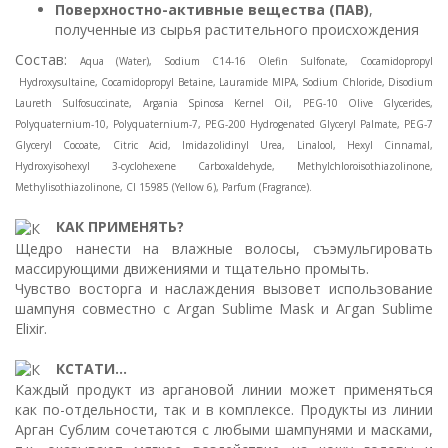
Поверхностно-активные вещества (ПАВ)
,
полученные из сырья растительного происхождения
Состав:
Aqua (Water), Sodium C14-16 Olefin Sulfonate, Cocamidopropyl
Hydroxysultaine, Cocamidopropyl Betaine, Lauramide MIPA, Sodium Chloride, Disodium
Laureth Sulfosuccinate, Argania Spinosa Kernel Oil, PEG-10 Olive Glycerides,
Polyquaternium-10, Polyquaternium-7, PEG-200 Hydrogenated Glyceryl Palmate, PEG-7
Glyceryl Cocoate, Citric Acid, Imidazolidinyl Urea, Linalool, Hexyl Cinnamal,
Hydroxyisohexyl 3-cyclohexene Carboxaldehyde, Methylchloroisothiazolinone,
Methylisothiazolinone, Cl 15985 (Yellow 6), Parfum (Fragrance).
КАК ПРИМЕНЯТЬ?
Щедро нанести на влажные волосы, съэмульгировать
массирующими движениями и тщательно промыть.
Чувство восторга и наслаждения вызовет использование
шампуня совместно с Argan Sublime Mask и Агgan Sublime
Elixir.
КСТАТИ...
Каждый продукт из аргановой линии может применяться
как по-отдельности, так и в комплексе. Продукты из линии
Арган Сублим сочетаются с любыми шампунями и масками,