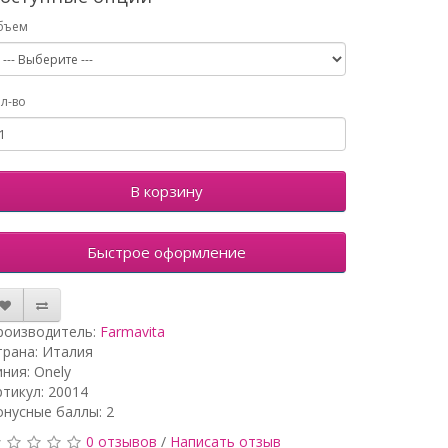
бъем
л-во
В корзину
Быстрое оформление
роизводитель:
Farmavita
трана: Италия
иния: Onely
ртикул: 20014
онусные баллы: 2
0 отзывов
/
Написать отзыв