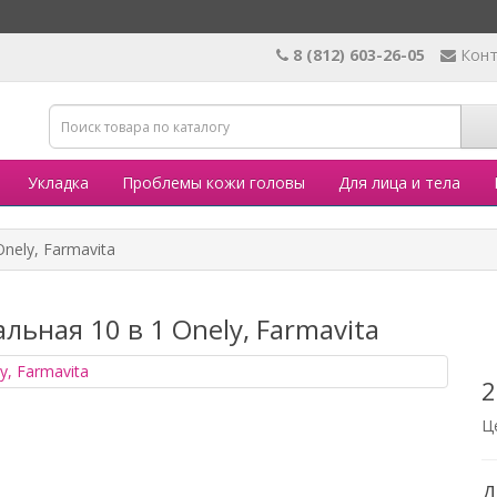
8 (812) 603-26-05
Кон
Укладка
Проблемы кожи головы
Для лица и тела
nely, Farmavita
ьная 10 в 1 Onely, Farmavita
2
Ц
Д