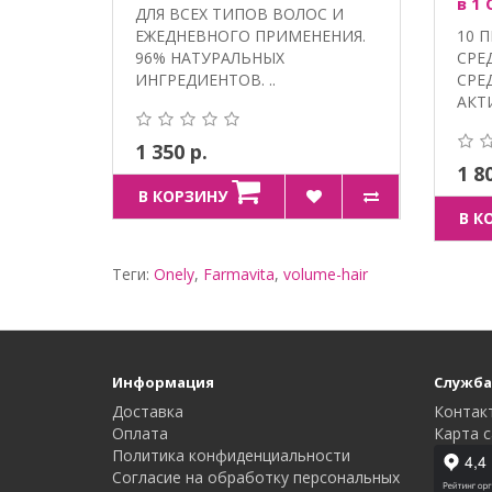
в 1 
ДЛЯ ВСЕХ ТИПОВ ВОЛОС И
ЕЖЕДНЕВНОГО ПРИМЕНЕНИЯ.
10 
96% НАТУРАЛЬНЫХ
СРЕ
ИНГРЕДИЕНТОВ. ..
СРЕ
АКТ
1 350 р.
1 8
В КОРЗИНУ
В К
Теги:
Onely
,
Farmavita
,
volume-hair
Информация
Служба
Доставка
Контак
Оплата
Карта с
Политика конфиденциальности
Согласие на обработку персональных