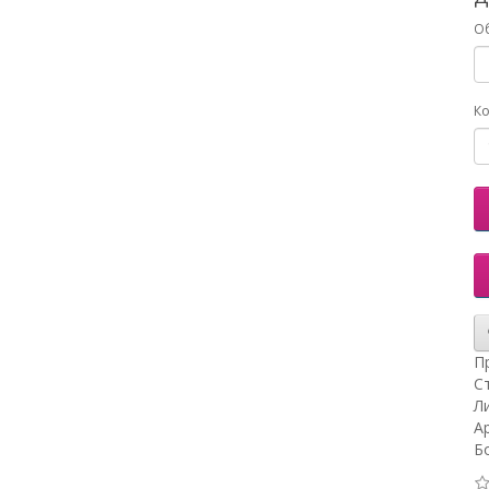
О
Ко
П
С
Л
А
Б