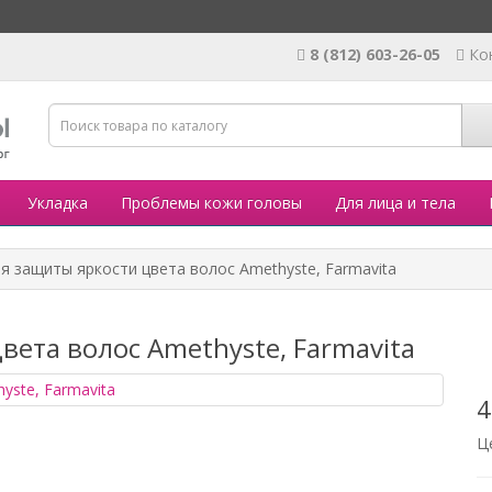
8 (812) 603-26-05
Ко
Укладка
Проблемы кожи головы
Для лица и тела
я защиты яркости цвета волос Amethyste, Farmavita
вета волос Amethyste, Farmavita
4
Ц