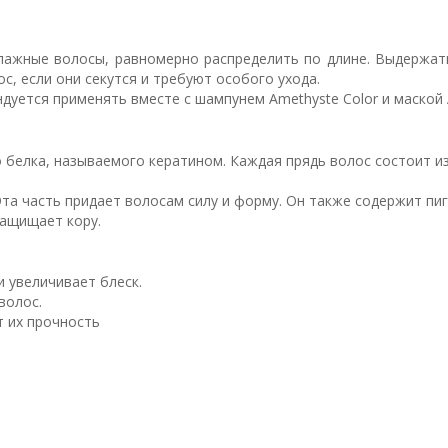
ажные волосы, равномерно распределить по длине. Выдержат
с, если они секутся и требуют особого ухода.
уется применять вместе с шампунем Amethyste Color и маской A
о белка, называемого кератином. Каждая прядь волос состоит из
 Эта часть придает волосам силу и форму. Он также содержит пи
защищает кору.
 увеличивает блеск.
волос.
т их прочность