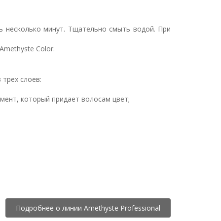
ь несколько минут. Тщательно смыть водой. При
methyste Color.
 трех слоев:
гмент, который придает волосам цвет;
Подробнее о линии Amethyste Professional