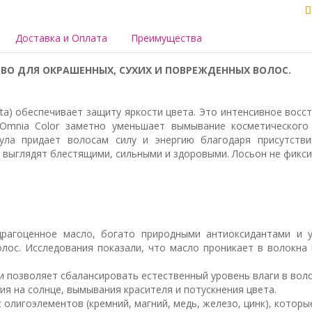
Доставка и Оплата
Преимущества
О ДЛЯ ОКРАШЕННЫХ, СУХИХ И ПОВРЕЖДЕННЫХ ВОЛОС.
avita) обеспечивает защиту яркости цвета. Это интенсивное во
Omnia Color заметно уменьшает вымывание косметического 
ула придает волосам силу и энергию благодаря присутстви
выглядят блестящими, сильными и здоровыми. Лосьон не фикси
рагоценное масло, богато природными антиоксидантами и 
олос. Исследования показали, что масло проникает в волокна 
 и позволяет сбалансировать естественный уровень влаги в воло
я на солнце, вымывания красителя и потускнения цвета.
 олигоэлементов (кремний, магний, медь, железо, цинк), котор