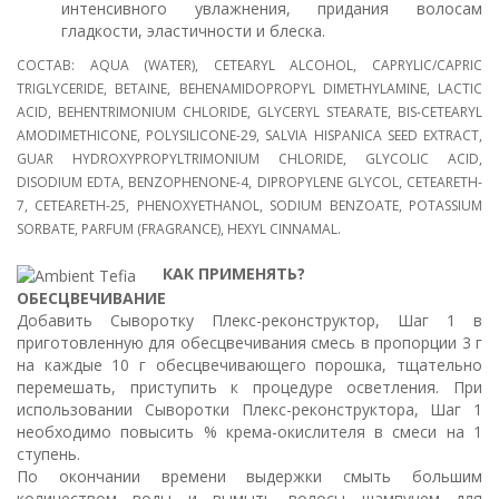
интенсивного увлажнения, придания волосам
гладкости, эластичности и блеска.
СОСТАВ: AQUA (WATER), CETEARYL ALCOHOL, CAPRYLIC/CAPRIC
TRIGLYCERIDE, BETAINE, BEHENAMIDOPROPYL DIMETHYLAMINE, LACTIC
ACID, BEHENTRIMONIUM CHLORIDE, GLYCERYL STEARATE, BIS-CETEARYL
AMODIMETHICONE, POLYSILICONE-29, SALVIA HISPANICA SEED EXTRACT,
GUAR HYDROXYPROPYLTRIMONIUM CHLORIDE, GLYCOLIC ACID,
DISODIUM EDTA, BENZOPHENONE-4, DIPROPYLENE GLYCOL, CETEARETH-
7, CETEARETH-25, PHENOXYETHANOL, SODIUM BENZOATE, POTASSIUM
SORBATE, PARFUM (FRAGRANCE), HEXYL CINNAMAL.
КАК ПРИМЕНЯТЬ?
ОБЕСЦВЕЧИВАНИЕ
Добавить Сыворотку Плекс-реконструктор, Шаг 1 в
приготовленную для обесцвечивания смесь в пропорции 3 г
на каждые 10 г обесцвечивающего порошка, тщательно
перемешать, приступить к процедуре осветления. При
использовании Сыворотки Плекс-реконструктора, Шаг 1
необходимо повысить % крема-окислителя в смеси на 1
ступень.
По окончании времени выдержки смыть большим
количеством воды и вымыть волосы шампунем для