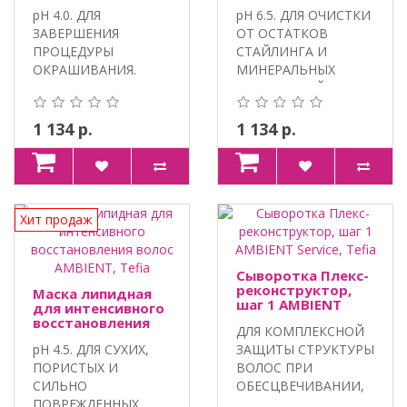
окрашивания
Tefia
pH 4.0. ДЛЯ
pH 6.5. ДЛЯ ОЧИСТКИ
AMBIENT, Tefia
ЗАВЕРШЕНИЯ
ОТ ОСТАТКОВ
ПРОЦЕДУРЫ
СТАЙЛИНГА И
ОКРАШИВАНИЯ.
МИНЕРАЛЬНЫХ
100% VEGAN,
НАКОПЛЕНИЙ. 100%
ПАНТЕНОЛ,
VEGAN,..
ЭКСТРАКТ ЛИ..
1 134 р.
1 134 р.
Хит продаж
Сыворотка Плекс-
реконструктор,
Маска липидная
шаг 1 AMBIENT
для интенсивного
Service, Tefia
восстановления
ДЛЯ КОМПЛЕКСНОЙ
волос AMBIENT,
pH 4.5. ДЛЯ СУХИХ,
ЗАЩИТЫ СТРУКТУРЫ
Tefia
ПОРИСТЫХ И
ВОЛОС ПРИ
СИЛЬНО
ОБЕСЦВЕЧИВАНИИ,
ПОВРЕЖДЕННЫХ
ОКРАШИВАНИИ И