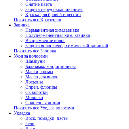
Снятие цвета
Защита перед окрашиванием
Краска для бровей и ресниц
Показать все Красители
Завивка
Перманентная хим.завивка
Полуперманентная хим. завивка
Выпрямление волос
Защита волос перед химической завивкой
Показать все Завивка
Уход за волосами
Шампуни
Бальзамы, кондиционеры
Маски, кремы
Масло для волос
Лосьоны
Спреи, флюиды
Сыворотки
Молочко
Солнечная линия
Показать все Уход за волосами
Укладка
Воск, помадки, пасты
Гели
Лаки