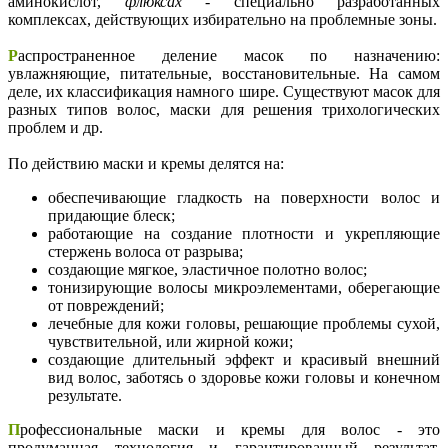
аминокислот,
флюксах
- специально разработанных
комплексах, действующих избирательно на проблемные зоны.
Р
аспространенное деление масок по назначению:
увлажняющие, питательные, восстановительные. На самом
деле, их классификация намного шире. Существуют масок для
разных типов волос, маски для решения трихологических
проблем и др.
По действию маски и кремы делятся на:
обеспечивающие гладкость на поверхности волос и
придающие блеск;
работающие на создание плотности и укрепляющие
стержень волоса от разрыва;
создающие мягкое, эластичное полотно волос;
тонизирующие волосы микроэлементами, оберегающие
от повреждений;
лечебные для кожи головы, решающие проблемы сухой,
чувствительной, или жирной кожи;
создающие длительный эффект и красивый внешний
вид волос, заботясь о здоровье кожи головы и конечном
результате.
П
рофессиональные маски и кремы для волос - это
продуманная технология и гарантированный результат.