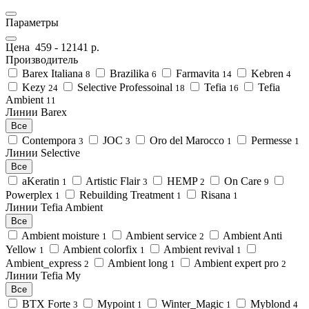
Параметры
Цена
459
-
12141
р.
Производитель
Barex Italiana
Brazilika
Farmavita
Kebren
8
6
14
4
Kezy
Selective Professoinal
Tefia
Tefia
24
18
16
Ambient
11
Линии Barex
Все
Contempora
JOC
Oro del Marocco
Permesse
3
3
1
1
Линии Selective
Все
aKeratin
Artistic Flair
HEMP
On Care
1
3
2
9
Powerplex
Rebuilding Treatment
Risana
1
1
1
Линии Tefia Ambient
Все
Ambient moisture
Ambient service
Ambient Anti
1
2
Yellow
Ambient colorfix
Ambient revival
1
1
1
Ambient_express
Ambient long
Ambient expert pro
2
1
2
Линии Tefia My
Все
BTX Forte
Mypoint
Winter_Magic
Myblond
3
1
1
4