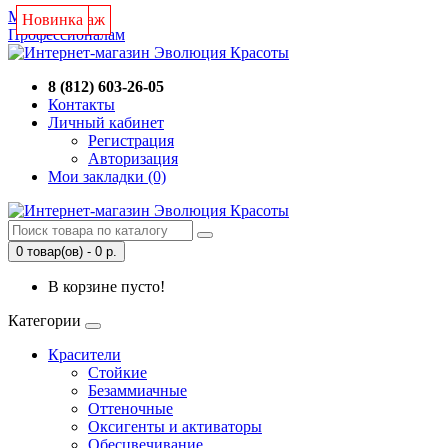
Магазин
Новинка
Новинка
Хит продаж
Новинка
Новинка
Профессионалам
8 (812) 603-26-05
Контакты
Личный кабинет
Регистрация
Авторизация
Мои закладки (0)
0 товар(ов) - 0 р.
В корзине пусто!
Категории
Красители
Стойкие
Безаммиачные
Оттеночные
Оксигенты и активаторы
Обесцвечивание