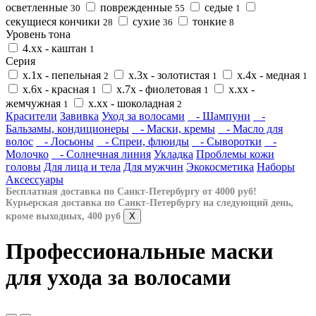
осветленные
поврежденные
седые
30
55
1
секущиеся кончики
сухие
тонкие
28
36
8
Уровень тона
4.хх - каштан
1
Серия
х.1х - пепельная
х.3х - золотистая
х.4х - медная
2
1
1
х.6х - красная
х.7х - фиолетовая
х.хх -
1
1
жемчужная
х.хх - шоколадная
1
2
Красители
Завивка
Уход за волосами
- Шампуни
-
Бальзамы, кондиционеры
- Маски, кремы
- Масло для
волос
- Лосьоны
- Спреи, флюиды
- Сыворотки
-
Молочко
- Солнечная линия
Укладка
Проблемы кожи
головы
Для лица и тела
Для мужчин
Экокосметика
Наборы
Аксессуары
Бесплатная доставка по Санкт-Петербургу от 4000 руб!
Курьерская доставка по Санкт-Петербургу на следующий день,
кроме выходных, 400 руб
X
Профессиональные маски
для ухода за волосами