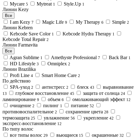
Mycare
Mytreat
Style.Up
5
1
1
Линии Kezy
Все
I am Kezy
Magic Life
My Therapy
Simple
7
9
6
2
Линии Kebren
Kebcode Save Color
Kebcode Hydra Therapy
1
1
Kebcode Total Repair
2
Линии Farmavita
Все
Agran Sublime
Amethyste Professional
Back Bar
1
7
1
HD Lifestyle
Omniplex
3
2
Линии Brazilika
Profi Line
Smart Home Care
4
2
По действию
SPA-уход
антистресс
блеск
выравнивание
2
2
43
глубокое восстановление
защита от солнца
13
45
24
ламинирование
объем
омолаживающий эффект
9
6
12
очищение
пилинг
питание
2
1
52
противовоспалительное
сохранение цвета
2
28
термозащита
увлажнение
укрепление
25
56
42
экспресс-восстановление
12
По типу волос
все типы волос
вьющиеся
окрашенные
29
15
32