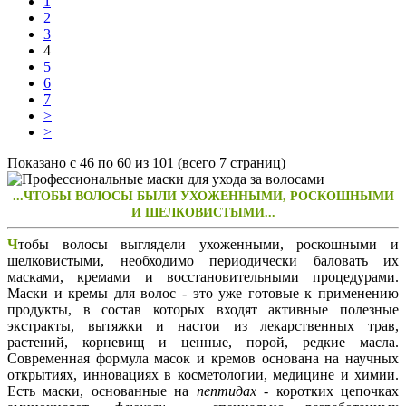
1
2
3
4
5
6
7
>
>|
Показано с 46 по 60 из 101 (всего 7 страниц)
...ЧТОБЫ ВОЛОСЫ БЫЛИ УХОЖЕННЫМИ, РОСКОШНЫМИ
И ШЕЛКОВИСТЫМИ...
Ч
тобы волосы выглядели ухоженными, роскошными и
шелковистыми, необходимо периодически баловать их
масками, кремами и восстановительными процедурами.
Маски и кремы для волос - это уже готовые к применению
продукты, в состав которых входят активные полезные
экстракты, вытяжки и настои из лекарственных трав,
растений, корневищ и ценные, порой, редкие масла.
Современная формула масок и кремов основана на научных
открытиях, инновациях в косметологии, медицине и химии.
Есть маски, основанные на
пептидах
- коротких цепочках