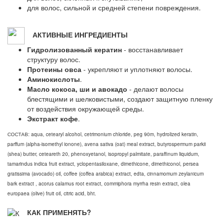
для волос, сильной и средней степени повреждения.
АКТИВНЫЕ ИНГРЕДИЕНТЫ
Гидролизованный кератин
- восстанавливает
структуру волос.
Протеины овса
- укрепляют и уплотняют волосы.
Аминокислоты
.
Масло кокоса, ши и авокадо
- делают волосы
блестящими и шелковистыми, создают защитную пленку
от воздействия окружающей среды.
Экстракт кофе
.
СОСТАВ: aqua, cetearyl alcohol, cetrimonium chloride, peg 90m, hydrolized keratin,
parffum (alpha-isomethyl ionone), avena sativa (oat) meal extract, butyrospermum parkii
(shea) butter, ceteareth 20, phenoxyetanol, isopropyl palmitate, paraffinum liquidum,
tamarindus indica fruit extract, yclopentasiloxane, dimethicone, dimethiconol, persea
gratissima (avocado) oil, coffee (coffea arabica) extract, edta, cinnamomum zeylanicum
bark extract , acorus calamus root extract, commiphora myrrha resin extract, olea
europaea (olive) fruit oil, citric acid, bht.
КАК ПРИМЕНЯТЬ?