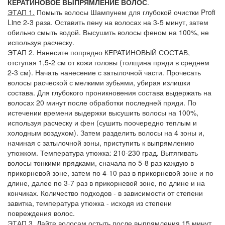
КЕРАТИНОВОЕ ВЫПРЯМЛЕНИЕ ВОЛОС
.
ЭТАП 1.
Помыть волосы Шампунем для глубокой очистки Profi
Line 2-3 раза. Оставить пену на волосах на 3-5 минут, затем
обильно смыть водой. Высушить волосы феном на 100%, не
используя расческу.
ЭТАП 2.
Нанесите попрядно КЕРАТИНОВЫЙ СОСТАВ,
отступая 1,5-2 см от кожи головы (толщина пряди в среднем
2-3 см). Начать нанесение с затылочной части. Прочесать
волосы расческой с мелкими зубьями, убирая излишки
состава. Для глубокого проникновения состава выдержать на
волосах 20 минут после обработки последней пряди. По
истечении времени выдержки высушить волосы на 100%,
используя расческу и фен (сушить поочередно теплым и
холодным воздухом). Затем разделить волосы на 4 зоны и,
начиная с затылочной зоны, приступить к выпрямлению
утюжком. Температура утюжка: 210-230 град. Вытягивать
волосы тонкими прядками, сначала по 5-8 раз каждую в
прикорневой зоне, затем по 4-10 раз в прикорневой зоне и по
длине, далее по 3-7 раз в прикорневой зоне, по длине и на
кончиках. Количество подходов - в зависимости от степени
завитка, температура утюжка - исходя из степени
повреждения волос.
ЭТАП 3.
Дайте волосам остыть после выпрямления 15 минут.