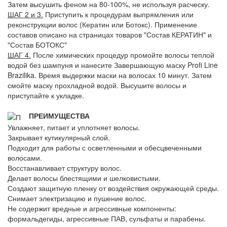
Затем высушить феном на 80-100%, не используя расческу.
ШАГ 2 и 3.
Приступить к процедурам выпрямления или
реконструкции волос (Кератин или Ботокс). Применение
составов описано на страницах товаров "Состав КЕРАТИН" и
"Состав БОТОКС"
ШАГ 4.
После химических процедур промойте волосы теплой
водой без шампуня и нанесите Завершающую маску Profi Line
Brazilika. Время выдержки маски на волосах 10 минут. Затем
смойте маску прохладной водой. Высушите волосы и
приступайте к укладке.
ПРЕИМУЩЕСТВА
Увлажняет, питает и уплотняет волосы.
Закрывает кутикулярный слой.
Подходит для работы с осветленными и обесцвеченными
волосами.
Восстанавливает структуру волос.
Делает волосы блестящими и шелковистыми.
Создают защитную пленку от воздействия окружающей среды.
Снимает электризацию и пушение волос.
Не содержит вредные и агрессивные компоненты:
формальдегиды, агрессивные ПАВ, сульфаты и парабены.