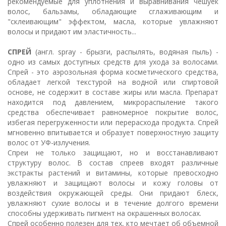
рекомендуемые для уплотнения и выравнивания чешуек
волос, бальзамы, обладающие сглаживающим и
"склеивающим" эффектом, масла, которые увлажняют
волосы и придают им эластичность...
СПРЕЙ
(англ. spray - брызги, распылять, водяная пыль) -
одно из самых доступных средств для ухода за волосами.
Спрей - это аэрозольная форма косметического средства,
обладает легкой текстурой на водной или спиртовой
основе, не содержит в составе жиры или масла. Препарат
находится под давлением, микрораспыление такого
средства обеспечивает равномерное покрытие волос,
избегая перегруженности или перерасхода продукта. Спрей
мгновенно впитывается и образует поверхностную защиту
волос от УФ-излучения.
Спреи не только защищают, но и восстанавливают
структуру волос. В состав спреев входят различные
экстракты растений и витамины, которые превосходно
увлажняют и защищают волосы и кожу головы от
воздействия окружающей среды. Они придают блеск,
увлажняют сухие волосы и в течение долгого времени
способны удерживать пигмент на окрашенных волосах.
Спрей особенно полезен для тех, кто мечтает об объемной