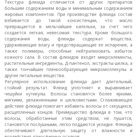
Текстура флюида отличается от других препаратов
большим содержанием воды и минимальным содержанием
жировых компонентов. При производстве флюида состав
взбивается до такой консистенции, что масло
превращается в мельчайшие капельки, за счет чего
создается легкая, невесомая текстура. Кроме большого
содержания воды, флюиды содержат вещества,
удерживающие влагу и предотвращающие ее испарение, а
также полимеры, способные нейтрализовать избыток
кожного сала. В состав флюидов входят микроэлементы,
растительные ингредиенты, Д-пантенол, экстракты шелка, а
также тончайшие пленкообразующие микромоллекулы. и
другие питальные вещества.
Регулярное использование флюида дает длительный,
стойкий результат. Флюид уплотняет и выравнивает
чешуйки кутикулы. Волосы становятся более яркими,
мягкими, увлажненными и шелковистыми. Сглаживающее
действие флюида помогает избавить волосы от секущихся,
расщепленных концов. Преимущество флюида в том, что
волосы, обработанные этим средством, не пушатся,
становятся послушными, легко поддаются укладке. Флюиды
обеспечивают длительную защиту от влажности и
воздействия атмосферных осадков.