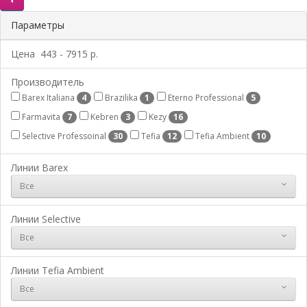
Параметры
Цена
443
-
7915
р.
Производитель
Barex Italiana
Brazilika
Eterno Professional
4
1
5
Farmavita
Kebren
Kezy
7
3
16
Selective Professoinal
Tefia
Tefia Ambient
30
12
10
Линии Barex
Все
Линии Selective
Все
Линии Tefia Ambient
Все