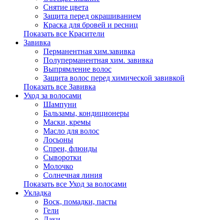
Снятие цвета
Защита перед окрашиванием
Краска для бровей и ресниц
Показать все Красители
Завивка
Перманентная хим.завивка
Полуперманентная хим. завивка
Выпрямление волос
Защита волос перед химической завивкой
Показать все Завивка
Уход за волосами
Шампуни
Бальзамы, кондиционеры
Маски, кремы
Масло для волос
Лосьоны
Спреи, флюиды
Сыворотки
Молочко
Солнечная линия
Показать все Уход за волосами
Укладка
Воск, помадки, пасты
Гели
Лаки