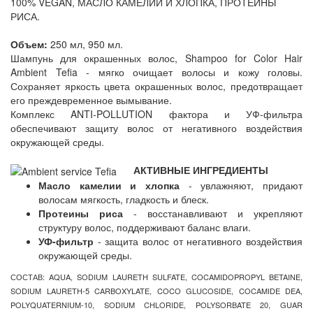
100% VEGAN, МАСЛО КАМЕЛИИ И ХЛОПКА, ПРОТЕИНЫ
РИСА.
Объем:
250 мл, 950 мл.
Шампунь для окрашенных волос, Shampoo for Color Hair
Ambient Tefia - мягко очищает волосы и кожу головы.
Сохраняет яркость цвета окрашенных волос, предотвращает
его преждевременное вымывание.
Комплекс ANTI-POLLUTION фактора и УФ-фильтра
обеспечивают защиту волос от негативного воздействия
окружающей среды.
АКТИВНЫЕ ИНГРЕДИЕНТЫ
Масло камелии и хлопка
- увлажняют, придают
волосам мягкость, гладкость и блеск.
Протеины риса
- восстанавливают и укрепляют
структуру волос, поддерживают баланс влаги.
УФ-фильтр
- защита волос от негативного воздействия
окружающей среды.
СОСТАВ: AQUA, SODIUM LAURETH SULFATE, COCAMIDOPROPYL BETAINE,
SODIUM LAURETH-5 CARBOXYLATE, COCO GLUCOSIDE, COCAMIDE DEA,
POLYQUATERNIUM-10, SODIUM CHLORIDE, POLYSORBATE 20, GUAR