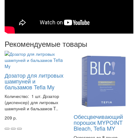
Рекомендуемые товары
Дозатор для литровых
шампуней и
бальзамов Tefia My
Количество: 1 шт. Дозатор
(диспенсер) для литровых
шампуней и бальзамов T..
Обесцвечивающий
209 р.
порошок MYPOINT
Bleach, Tefia MY
Осветляет до 8 тонов.