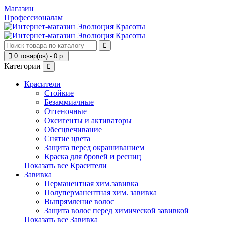
Магазин
Профессионалам
0 товар(ов) - 0 р.
Категории
Красители
Стойкие
Безаммиачные
Оттеночные
Оксигенты и активаторы
Обесцвечивание
Снятие цвета
Защита перед окрашиванием
Краска для бровей и ресниц
Показать все Красители
Завивка
Перманентная хим.завивка
Полуперманентная хим. завивка
Выпрямление волос
Защита волос перед химической завивкой
Показать все Завивка