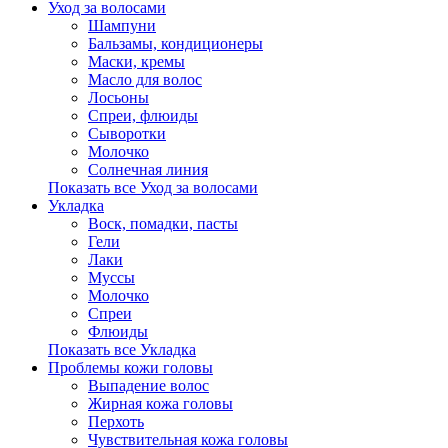
Уход за волосами
Шампуни
Бальзамы, кондиционеры
Маски, кремы
Масло для волос
Лосьоны
Спреи, флюиды
Сыворотки
Молочко
Солнечная линия
Показать все Уход за волосами
Укладка
Воск, помадки, пасты
Гели
Лаки
Муссы
Молочко
Спреи
Флюиды
Показать все Укладка
Проблемы кожи головы
Выпадение волос
Жирная кожа головы
Перхоть
Чувствительная кожа головы