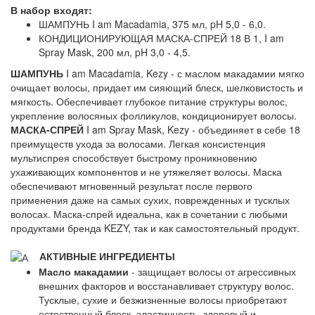
В набор входят:
ШАМПУНЬ I am Macadamia, 375 мл, pH 5,0 - 6,0.
КОНДИЦИОНИРУЮЩАЯ МАСКА-СПРЕЙ 18 В 1, I am
Spray Mask, 200 мл, pH 3,0 - 4,5.
ШАМПУНЬ
I am Macadamia, Kezy - с маслом макадамии мягко
очищает волосы, придает им сияющий блеск, шелковистость и
мягкость. Обеспечивает глубокое питание структуры волос,
укрепление волосяных фолликулов, кондиционирует волосы.
МАСКА-СПРЕЙ
I am Spray Mask, Kezy - объединяет в себе 18
преимуществ ухода за волосами. Легкая консистенция
мультиспрея способствует быстрому проникновению
ухаживающих компонентов и не утяжеляет волосы. Маска
обеспечивают мгновенный результат после первого
применения даже на самых сухих, поврежденных и тусклых
волосах. Маска-спрей идеальна, как в сочетании с любыми
продуктами бренда KEZY, так и как самостоятельный продукт.
АКТИВНЫЕ ИНГРЕДИЕНТЫ
Масло макадамии
- защищает волосы от агрессивных
внешних факторов и восстанавливает структуру волос.
Тусклые, сухие и безжизненные волосы приобретают
естественный блеск, эластичность, здоровый и