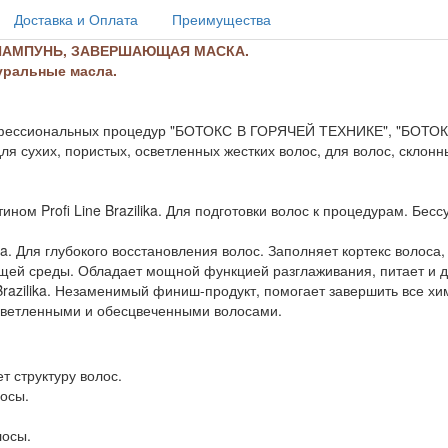
Доставка и Оплата
Преимущества
ШАМПУНЬ, ЗАВЕРШАЮЩАЯ МАСКА.
уральные масла.
ля профессиональных процедур "БОТОКС В ГОРЯЧЕЙ ТЕХНИКЕ", "БОТ
ля сухих, пористых, осветленных жестких волос, для волос, склонн
ном Profi Line Brazilika. Для подготовки волос к процедурам. Бе
a. Для глубокого восстановления волос. Заполняет кортекс волоса
ющей среды. Обладает мощной функцией разглаживания, питает и д
razilika. Незаменимый финиш-продукт, помогает завершить все хи
осветленными и обесцвеченными волосами.
т структуру волос.
осы.
лосы.