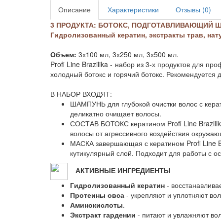
Описание
Характеристики
Отзывы (0)
3 ПРОДУКТА: БОТОКС, ПОДГОТАВЛИВАЮЩИЙ 
Гидролизованный кератин, экстракты трав, нат
Объем:
3х100 мл, 3х250 мл, 3х500 мл.
Profi Line Brazilika - набор из 3-х продуктов д
холодный ботокс и горячий ботокс. Рекомендуется д
В НАБОР ВХОДЯТ:
ШАМПУНЬ для глубокой очистки волос с керати
деликатно очищает волосы.
СОСТАВ БОТОКС кератином Profi Line Brazilik
волосы от агрессивного воздействия окружа
МАСКА завершающая с кератином Profi Line B
кутикулярный слой. Подходит для работы с 
АКТИВНЫЕ ИНГРЕДИЕНТЫ
Гидролизованный кератин
- восстанавливае
Протеины овса
- укрепляют и уплотняют вол
Аминокислоты
.
Экстракт гардении
- питают и увлажняют во