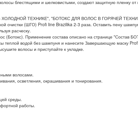
волосы блестящими и шелковистыми, создают защитную пленку от
 В ХОЛОДНОЙ ТЕХНИКЕ", "БОТОКС ДЛЯ ВОЛОС В ГОРЯЧЕЙ ТЕХНИ
й очистки (ШГО) Profi line Brazilika 2-3 раза. Оставить пену шамп
ьзуя расческу.
лос (Ботокс). Применение состава описано на странице "Состав Б
ы теплой водой без шампуня и нанесите Завершающую маску Profi L
ысушите волосы и приступайте к укладке.
нными волосами.
ивания, осветления, окрашивания и тонирования.
щей среды.
мфортной работы.