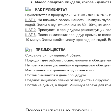
Масло сладкого миндаля, кокоса
- делают 
КАК ПРИМЕНЯТЬ?
Применяется в процедурах "БОТОКС ДЛЯ ВОЛОС
ШАГ 1
. На влажные волосы нанести Шампунь глубоко
водой. Затем высушить феном на 80-100%, не испол
ШАГ 2
. Приступить к процедурам реконструкции во
ШАГ 3
. После химических процедур промойте волос
10 минут. Затем смойте маску прохладной водой. В
ПРЕИМУЩЕСТВА
Сохраняется прикорневой объем.
Подходит для работы с осветленными и обесцвече
Не препятствует дальнейшим процедурам обесцвеч
Максимально сохраняется здоровье волос.
Состав смывается в день процедуры.
Создают защитную пленку от воздействия окружаю
Состав не дымит, а парит. Минимум запаха для ко
Рекомендуемые товары