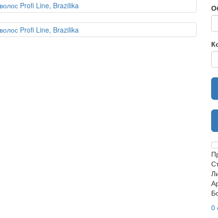
О
К
П
С
Ли
А
Б
0