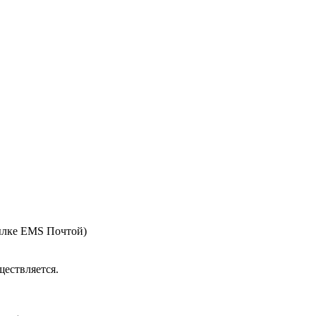
ылке EMS Почтой)
ествляется.