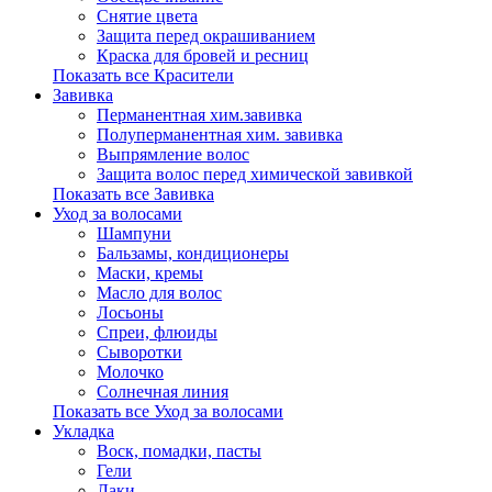
Снятие цвета
Защита перед окрашиванием
Краска для бровей и ресниц
Показать все Красители
Завивка
Перманентная хим.завивка
Полуперманентная хим. завивка
Выпрямление волос
Защита волос перед химической завивкой
Показать все Завивка
Уход за волосами
Шампуни
Бальзамы, кондиционеры
Маски, кремы
Масло для волос
Лосьоны
Спреи, флюиды
Сыворотки
Молочко
Солнечная линия
Показать все Уход за волосами
Укладка
Воск, помадки, пасты
Гели
Лаки