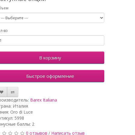
бъем
л-во
В корзину
Быстрое оформление
роизводитель:
Barex Italiana
трана: Италия
ния: Oro di Luce
ртикул: 5998
онусные баллы: 2
0 отзывов
/
Написать отзыв