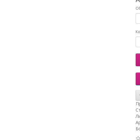
О
Ко
П
С
Ли
А
Б