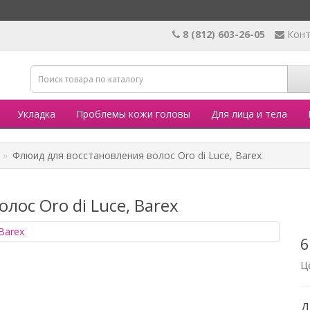
8 (812) 603-26-05
Кон
Укладка
Проблемы кожи головы
Для лица и тела
Флюид для восстановления волос Oro di Luce, Barex
ос Oro di Luce, Barex
6
Ц
Д