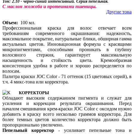
Тон: 2.10 - черно-синий интенсивный. Серия пепельная.
С маслом жожоба и протеинами пшеницы.
Другие тона
Объем:
100 мл.
Профессиональная краска для волос отвечает всем
требованиям современного окрашивания: надежность,
максимальное покрытие, натуральные блики, обширная гамма
актуальных цветов. Инновационная формула с красящими
микропигментами, способными проникать в глубину
волосяного стержня, гарантирует максимальную
насыщенность и стойкость цвета. Кремообразная
консистенция удобна в работе и хорошо распределяется по
волосам.
Палитра краски JOC Color - 71 оттенок (15 цветовых серий), в
т.ч. 4 микс-тона или корректора.
КОРРЕКТОРЫ
Обладают высоким содержанием пигмента и служат для
усиления и коррекции результата окрашивания. Перед
началом смешивания крем-краски JOC Color с оксидом нужно
добавить в краску всего несколько граммов корректора. Для
более темных цветов количество корректора должно быть
пропорционально увеличено.
Пепельный корректор
- усиливает пепельные тона и