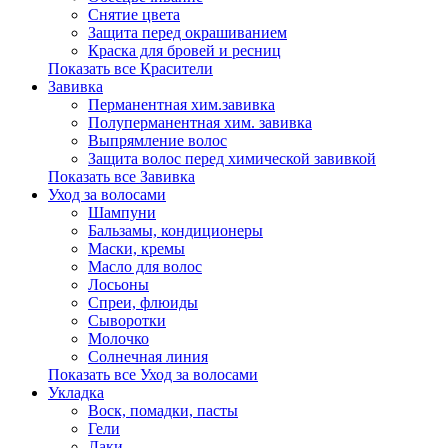
Снятие цвета
Защита перед окрашиванием
Краска для бровей и ресниц
Показать все Красители
Завивка
Перманентная хим.завивка
Полуперманентная хим. завивка
Выпрямление волос
Защита волос перед химической завивкой
Показать все Завивка
Уход за волосами
Шампуни
Бальзамы, кондиционеры
Маски, кремы
Масло для волос
Лосьоны
Спреи, флюиды
Сыворотки
Молочко
Солнечная линия
Показать все Уход за волосами
Укладка
Воск, помадки, пасты
Гели
Лаки