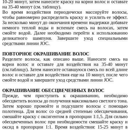
10-20 минут, затем нанесите краску на корни волос и оставьте
на 35-40 минут (см. таблицу).
Во время воздействия периодически массируйте волосы,
чтобы равномерно распределить краску и усилить ее эффект.
За несколько минут до окончания времени выдержки добавьте
немного теплой воды и вспеньте смесь на волосах, затем
смойте водой. Далее необходимо перейти к использованию
деликатного шампуня. Завершите уход специальными
средствами линии JOC.
ПОВТОРНОЕ ОКРАШИВАНИЕ ВОЛОС
Разделите волосы, как описано выше. Нанесите смесь на
корни волос и оставьте для воздействия на 35-40 минут
(см.таблицу). Затем нанесите оставшуюся смесь по всей длине
волос и оставьте для воздействия еще на 10 минут, после чего
смойте водой и завершите уход средствами линии JOC.
ОКРАШИВАНИЕ ОБЕСЦВЕЧЕННЫХ ВОЛОС
Прежде, чем приступить к окрашиванию, необходимо
обесцветить волосы до получения максимально светлого тона.
Затем хорошо промойте и подсушите волосы с помощью
полотенца. Для волос со средней степенью обесцвечивания,
смешайте краску с оксигентом в пропорции 1:1,5. Для сильно
обесцвеченных волос при необходимости смешайте краску и
оксид в пропорции 1:1. Время воздействия: 15-25 минут в