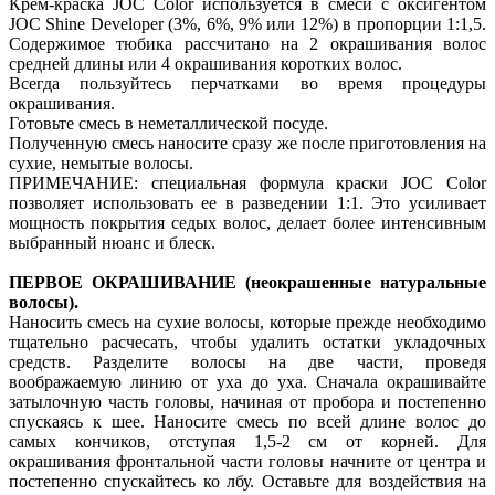
Крем-краска JOC Color используется в смеси с оксигентом
JOC Shine Developer (3%, 6%, 9% или 12%) в пропорции 1:1,5.
Содержимое тюбика рассчитано на 2 окрашивания волос
средней длины или 4 окрашивания коротких волос.
Всегда пользуйтесь перчатками во время процедуры
окрашивания.
Готовьте смесь в неметаллической посуде.
Полученную смесь наносите сразу же после приготовления на
сухие, немытые волосы.
ПРИМЕЧАНИЕ: специальная формула краски JOC Color
позволяет использовать ее в разведении 1:1. Это усиливает
мощность покрытия седых волос, делает более интенсивным
выбранный нюанс и блеск.
ПЕРВОЕ ОКРАШИВАНИЕ (неокрашенные натуральные
волосы).
Наносить смесь на сухие волосы, которые прежде необходимо
тщательно расчесать, чтобы удалить остатки укладочных
средств. Разделите волосы на две части, проведя
воображаемую линию от уха до уха. Сначала окрашивайте
затылочную часть головы, начиная от пробора и постепенно
спускаясь к шее. Наносите смесь по всей длине волос до
самых кончиков, отступая 1,5-2 см от корней. Для
окрашивания фронтальной части головы начните от центра и
постепенно спускайтесь ко лбу. Оставьте для воздействия на