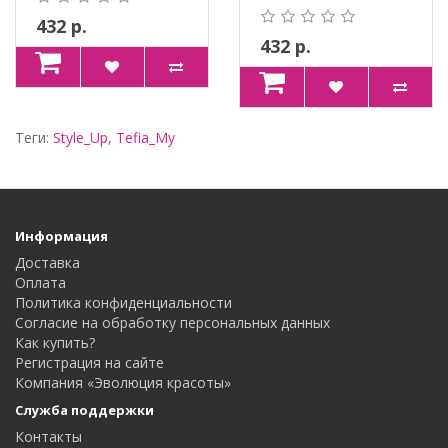
ЭЛАСТИЧНОСТЬ
ЖОЖОБА, АВОКАДО
ВОЛОС...
И&nbs..
432 р.
432 р.
Теги:
Style_Up
,
Tefia_My
Информация
Доставка
Оплата
Политика конфиденциальности
Согласие на обработку персональных данных
Как купить?
Регистрация на сайте
Компания «Эволюция красоты»
Служба поддержки
Контакты