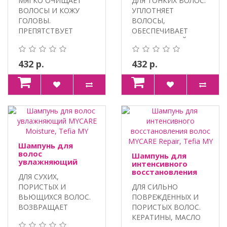
МЯГКО ОЧИЩАЕТ
ДЛЯ ТОНКИХ ВОЛОС.
ВОЛОСЫ И КОЖУ
УПЛОТНЯЕТ
ГОЛОВЫ.
ВОЛОСЫ,
ПРЕПЯТСТВУЕТ
ОБЕСПЕЧИВАЕТ
ПОТУСКНЕНИЮ
ПРИКОРНЕВОЙ
ОТТЕНКА ВОЛОС.
ОБЪЕМ.
МАС..
САЛИЦИЛОВАЯ..
432 р.
432 р.
Шампунь для
волос
Шампунь для
увлажняющий
интенсивного
MYCARE Moisture,
восстановления
ДЛЯ СУХИХ,
Tefia MY
волос MYCARE
ПОРИСТЫХ И
ДЛЯ СИЛЬНО
Repair, Tefia MY
ВЬЮЩИХСЯ ВОЛОС.
ПОВРЕЖДЕННЫХ И
ВОЗВРАЩАЕТ
ПОРИСТЫХ ВОЛОС.
ГЛАДКОСТЬ И
КЕРАТИНЫ, МАСЛО