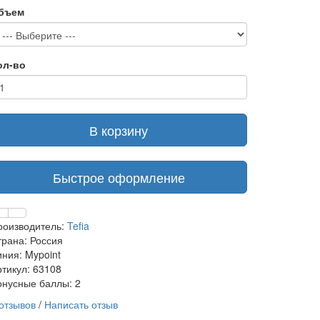
бъем
ол-во
В корзину
Быстрое оформление
роизводитель:
Tefia
трана: Россия
иния: Mypoint
ртикул: 63108
онусные баллы: 2
 отзывов
/
Написать отзыв