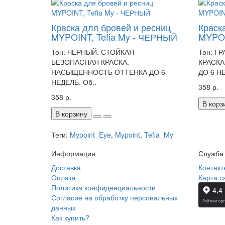
Краска для бровей и ресниц
Краск
MYPOINT, Tefia My - ЧЕРНЫЙ
MYPOI
Тон: ЧЕРНЫЙ. СТОЙКАЯ
Тон: Г
БЕЗОПАСНАЯ КРАСКА.
КРАСК
НАСЫЩЕННОСТЬ ОТТЕНКА ДО 6
ДО 6 НЕ
НЕДЕЛЬ. Об..
358 р.
358 р.
В корз
В корзину
Теги:
Mypoint_Eye
,
Mypoint
,
Tefia_My
Информация
Служба
Доставка
Контакт
Оплата
Карта с
Политика конфиденциальности
Согласие на обработку персональных
данных
Как купить?