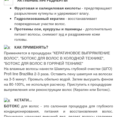
АКТИВНЫЕ ИНГРЕДИЕНТЫ
Фруктовая и салициловая кислоты
- предотвращают
разрыхление кутикулы и удерживают влагу.
Гидролизованный кератин
- восстанавливает
поврежденные участки волос.
Протеины сои, кукурузы и пшеницы
- дополнительно
питают волосы, снимают зуд и раздражение кожи
головы.
КАК ПРИМЕНЯТЬ?
Применяется в процедурах "КЕРАТИНОВОЕ ВЫПРЯМЛЕНИЕ
ВОЛОС", "БОТОКС ДЛЯ ВОЛОС В ХОЛОДНОЙ ТЕХНИКЕ",
"БОТОКС ДЛЯ ВОЛОС В ГОРЯЧЕЙ ТЕХНИКЕ"
На влажные волосы нанести Шампунь глубокой очистки (ШГО)
Profi line Brazilika 2-3 раза. Оставить пену шампуня на волосах
на 3-5 минут. Промыть обильно водой. Затем высушить феном
на 80-100%, не используя расческу. Приступить к процедурам
выпрямления или реконструкции волос (Кератин или Ботокс).
КСТАТИ...
БОТОКС
для волос - это салонная процедура для глубокого
кондиционирования, питания и восстановления волос.
Процедура улучшает внешний вид, делает волосы гладкими,