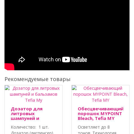
Рекомендуемые товары
Дозатор для
Обесцвечивающий
литровых
порошок MYPOINT
шампуней и
Bleach, Tefia MY
бальзамов Tefia
Количество: 1 шт.
Осветляет до 8
My
Дозатор (диспенсер)
тонов. Технология