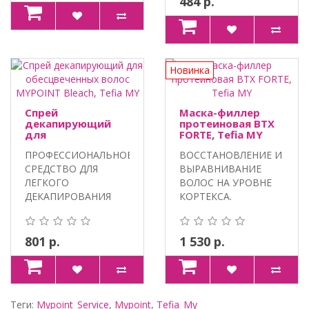
484 р.
Новинка
Спрей
Маска-филлер
декапирующий
протеиновая BTX
для
FORTE, Tefia MY
обесцвеченных
ПРОФЕССИОНАЛЬНОЕ
ВОССТАНОВЛЕНИЕ И
волос MYPOINT
Bleach, Tefia MY
СРЕДСТВО ДЛЯ
ВЫРАВНИВАНИЕ
ЛЕГКОГО
ВОЛОС НА УРОВНЕ
ДЕКАПИРОВАНИЯ
КОРТЕКСА.
КРАСКИ С ВОЛОС.
DIPEPTIDE -15,
Витамин С и..
СИЛАНИЗИ..
801 р.
1 530 р.
Теги:
Mypoint_Service
,
Mypoint
,
Tefia_My