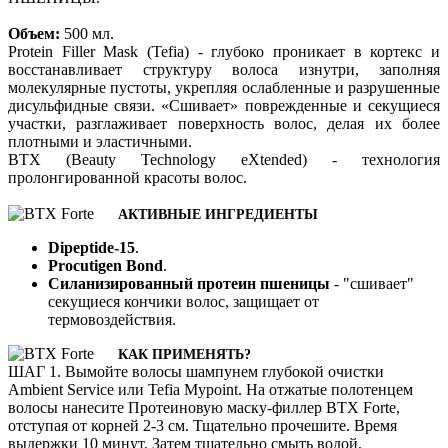
Объем:
500 мл.
Protein Filler Mask (Tefia) - глубоко проникает в кортекс и
восстанавливает структуру волоса изнутри, заполняя
молекулярные пустоты, укрепляя ослабленные и разрушенные
дисульфидные связи. «Сшивает» поврежденные и секущиеся
участки, разглаживает поверхность волос, делая их более
плотными и эластичными.
BTX (Beauty Technology eXtended) - технология
пролонгированной красоты волос.
АКТИВНЫЕ ИНГРЕДИЕНТЫ
Dipeptide-15
.
Procutigen Bond
.
Силанизированный протеин пшеницы
- "сшивает"
секущиеся кончики волос, защищает от
термовоздействия.
КАК ПРИМЕНЯТЬ?
ШАГ 1. Вымойте волосы шампунем глубокой очистки
Ambient Service или Tefia Mypoint. На отжатые полотенцем
волосы нанесите Протеиновую маску-филлер BTX Forte,
отступая от корней 2-3 см. Тщательно прочешите. Время
выдержки 10 минут. Затем тщательно смыть водой.