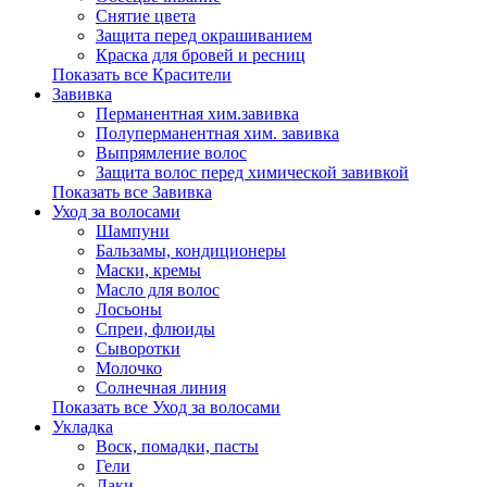
Снятие цвета
Защита перед окрашиванием
Краска для бровей и ресниц
Показать все Красители
Завивка
Перманентная хим.завивка
Полуперманентная хим. завивка
Выпрямление волос
Защита волос перед химической завивкой
Показать все Завивка
Уход за волосами
Шампуни
Бальзамы, кондиционеры
Маски, кремы
Масло для волос
Лосьоны
Спреи, флюиды
Сыворотки
Молочко
Солнечная линия
Показать все Уход за волосами
Укладка
Воск, помадки, пасты
Гели
Лаки