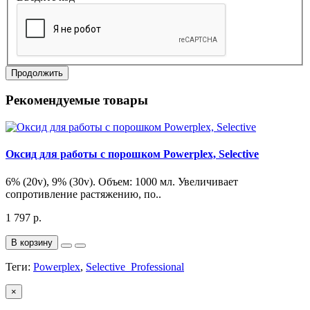
Продолжить
Рекомендуемые товары
Оксид для работы с порошком Powerplex, Selective
6% (20v), 9% (30v). Объем: 1000 мл. Увеличивает
сопротивление растяжению, по..
1 797 р.
В корзину
Теги:
Powerplex
,
Selective_Professional
×