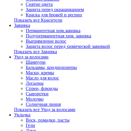
Снятие цвета
Защита перед окрашиванием
Краска для бровей и ресниц
Показать все Красители
Завивка
Перманентная хим.завивка
Полуперманентная хим. завивка
Выпрямление волос
Защита волос перед химической завивкой
Показать все Завивка
Уход за волосами
Шампуни
Бальзамы, кондиционеры
Маски, кремы
Масло для волос
Лосьоны
Спреи, флюиды
Сыворотки
Молочко
Солнечная линия
Показать все Уход за волосами
Укладка
Воск, помадки, пасты
Гели
Лаки