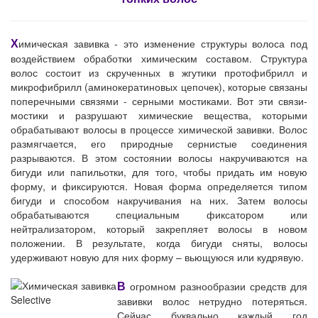
Х
имическая завивка - это изменение структуры волоса под
воздействием обработки химическим составом. Структура
волос состоит из скрученных в жгутики протофибрилл и
микрофибрилл (аминокератиновых цепочек), которые связаны
поперечными связями - серными мостиками. Вот эти связи-
мостики и разрушают химические вещества, которыми
обрабатывают волосы в процессе химической завивки. Волос
размягчается, его природные сернистые соединения
разрываются. В этом состоянии волосы накручиваются на
бигуди или папильотки, для того, чтобы придать им новую
форму, и фиксируются. Новая форма определяется типом
бигуди и способом накручивания на них. Затем волосы
обрабатываются специальным фиксатором или
нейтрализатором, который закрепляет волосы в новом
положении. В результате, когда бигуди сняты, волосы
удерживают новую для них форму – вьющуюся или кудрявую.
В
огромном разнообразии средств для
завивки волос нетрудно потеряться.
Сейчас буквально каждый год