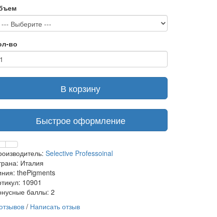
бъем
ол-во
В корзину
Быстрое оформление
роизводитель:
Selective Professoinal
трана: Италия
иния: thePigments
ртикул: 10901
онусные баллы: 2
 отзывов
/
Написать отзыв