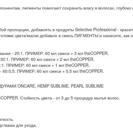
понентам, пигменты помогают сохранить влагу в волосах, глубоко
ой пропорции, добавлять в продукты Selective Professional - кр
дготовке цвета/маски добавьте в смесь ПИГМЕНТЫ и нанесите, как 
шивания - 20:1. ПРИМЕР: 60 мл смеси + 3 мл theCOPPER.
- 30:1. ПРИМЕР: 60 мл смеси + 2 мл theCOPPER.
0:1. ПРИМЕР: 60 мл смеси + 1 мл theCOPPER.
 - 60:0,5. ПРИМЕР: 60 мл смеси + 0,5 мл theCOPPER.
РАМИ ONCARE, HEMP SUBLIME, PEARL SUBLIME
COPPER. Стойкость цвета - от 3 до 5 процедур мытья волос.
гкость.
дствами для ухода.