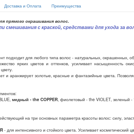
Доставка и Оплата
Преимущества
я прямого окрашивания волос.
 смешивания с краской, средствами для ухода за во
гмент подходит для любого типа волос - натуральных, окрашенных,
жество ярких цветов и оттенков, усиливает насыщенность окис
цвету.
ает и аранжирует золотые, красные и фантазийные цвета. Позвол
гментов:
 BLUE,
медный - the COPPER
, фиолетовый - the VIOLET, зеленый -
ействующий на три основных параметра красоты волос: силу, элас
OR
- для интенсивного и стойкого цвета. Усиливает косметический 