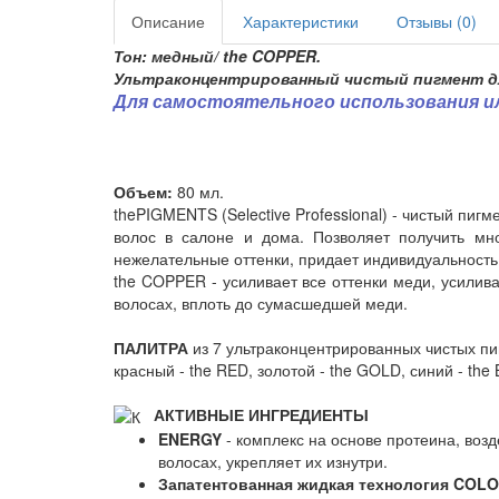
Описание
Характеристики
Отзывы (0)
Тон: медный/ the COPPER.
Ультраконцентрированный чистый пигмент дл
Для самостоятельного использования или
Объем:
80 мл.
thePIGMENTS (Selective Professional) - чистый пи
волос в салоне и дома. Позволяет получить мно
нежелательные оттенки, придает индивидуальность 
the COPPER - усиливает все оттенки меди, усилив
волосах, вплоть до сумасшедшей меди.
ПАЛИТРА
из 7 ультраконцентрированных чистых пи
красный - the RED, золотой - the GOLD, синий - the
АКТИВНЫЕ ИНГРЕДИЕНТЫ
ENERGY
- комплекс на основе протеина, возд
волосах, укрепляет их изнутри.
Запатентованная жидкая технология COL