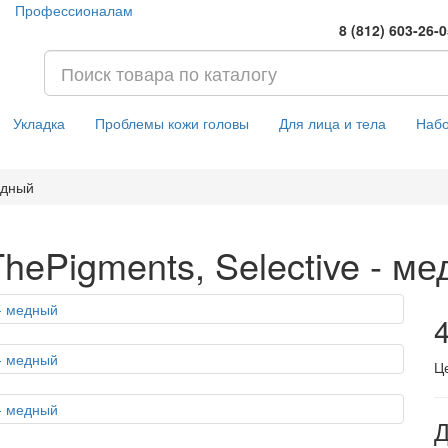
Профессионалам
8 (812) 603-26-
Укладка
Проблемы кожи головы
Для лица и тела
Наб
едный
hePigments, Selective - м
4
Ц
Д