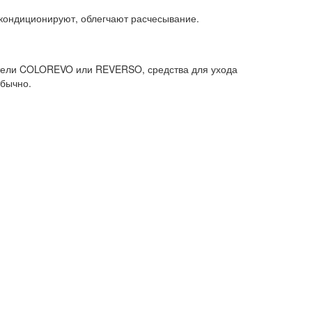
 кондиционируют, облегчают расчесывание.
асители COLOREVO или REVERSO, средства для ухода
обычно.