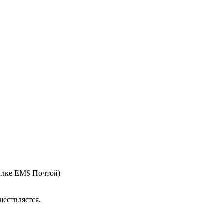
ылке EMS Почтой)
ествляется.