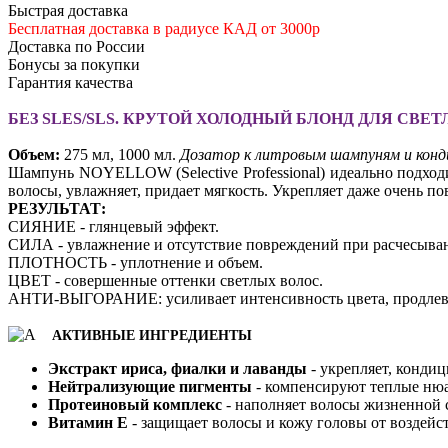
Быстрая доставка
Бесплатная доставка в радиусе КАД от 3000р
Доставка по России
Бонусы за покупки
Гарантия качества
БЕЗ SLES/SLS. КРУТОЙ ХОЛОДНЫЙ БЛОНД ДЛЯ СВЕ
Объем:
275 мл, 1000 мл.
Дозатор к литровым шампуням и
конд
Шампунь NOYELLOW (Selective Professional) идеально подходи
волосы, увлажняет, придает мягкость. Укрепляет даже очень п
РЕЗУЛЬТАТ:
СИЯНИЕ - глянцевый эффект.
СИЛА - увлажнение и отсутствие повреждений при расчесыва
ПЛОТНОСТЬ - уплотнение и объем.
ЦВЕТ - совершенные оттенки светлых волос.
АНТИ-ВЫГОРАНИЕ: усиливает интенсивность цвета, продлевае
АКТИВНЫЕ ИНГРЕДИЕНТЫ
Экстракт ириса, фиалки и лаванды
- укрепляет, кондиц
Нейтрализующие пигменты
- компенсируют теплые нюа
Протеиновый комплекс
- наполняет волосы жизненной с
Витамин Е
- защищает волосы и кожу головы от воздейст