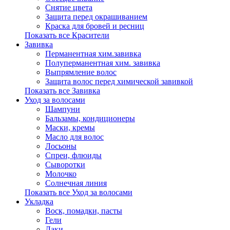
Снятие цвета
Защита перед окрашиванием
Краска для бровей и ресниц
Показать все Красители
Завивка
Перманентная хим.завивка
Полуперманентная хим. завивка
Выпрямление волос
Защита волос перед химической завивкой
Показать все Завивка
Уход за волосами
Шампуни
Бальзамы, кондиционеры
Маски, кремы
Масло для волос
Лосьоны
Спреи, флюиды
Сыворотки
Молочко
Солнечная линия
Показать все Уход за волосами
Укладка
Воск, помадки, пасты
Гели
Лаки