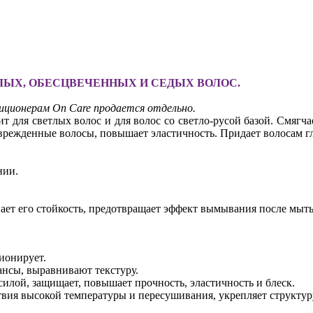
ТЛЫХ, ОБЕСЦВЕЧЕННЫХ И СЕДЫХ ВОЛОС.
иционерам
On Care продается отдельно.
т для светлых волос и для волос со светло-русой базой. Смягч
оврежденные волосы, повышает эластичность. Придает волосам г
нии.
т его стойкость, предотвращает эффект вымывания после мыть
ионирует.
нсы, выравнивают текстуру.
илой, защищает, повышает прочность, эластичность и блеск.
вия высокой температуры и пересушивания, укрепляет структуру