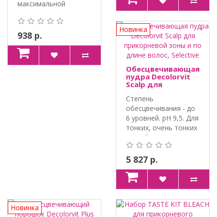
максимальной
степени
обесцвечивания в..
Новинка
938 р.
Обесцвечивающая
пудра Decolorvit
Scalp для
прикорневой зоны
Степень
и по длине волос,
Selective
обесцвечивания - до
6 уровней. pH 9,5. Для
тонких, очень тонких
и особен..
5 827 р.
Новинка