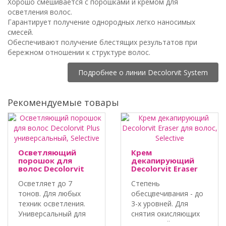
Хорошо смешивается с порошками и кремом для
осветления волос.
Гарантирует получение однородных легко наносимых
смесей.
Обеспечивают получение блестящих результатов при
бережном отношении к структуре волос.
Подробнее о линии Decolorvit System
Рекомендуемые товары
Осветляющий
Крем
порошок для
декапирующий
волос Decolorvit
Decolorvit Eraser
Plus
для волос,
Осветляет до 7
Степень
универсальный,
Selective
Selective
тонов. Для любых
обесцвечивания - до
техник осветления.
3-х уровней. Для
Универсальный для
снятия окисляющих
всех типов ..
красителей и крас..