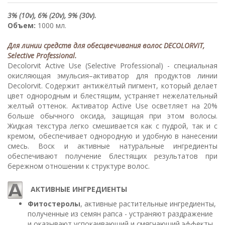
3% (10v), 6% (20v), 9% (30v).
Объем:
1000 мл.
Для линии средств для обесцвечивания волос DECOLORVIT,
Selective Professional.
Decolorvit Active Use (Selective Professional) - специальная
окисляющая эмульсия–активатор для продуктов линии
Decolorvit. Содержит антижёлтый пигмент, который делает
цвет однородным и блестящим, устраняет нежелательный
желтый оттенок. Активатор Active Use осветляет на 20%
больше обычного оксида, защищая при этом волосы.
Жидкая текстура легко смешивается как с пудрой, так и с
кремом, обеспечивает однородную и удобную в нанесении
смесь. Воск и активные натуральные ингредиенты
обеспечивают получение блестящих результатов при
бережном отношении к структуре волос.
АКТИВНЫЕ ИНГРЕДИЕНТЫ
Фитостеролы
, активные растительные ингредиенты,
полученные из семян рапса - устраняют раздражение
и оказывают успокаивающий и смягчающий эффекты.