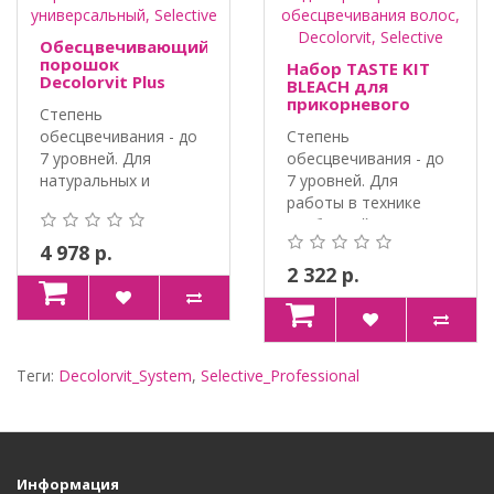
Обесцвечивающий
порошок
Набор TASTE KIT
Decolorvit Plus
BLEACH для
универсальный,
прикорневого
Степень
Selective
обесцвечивания
обесцвечивания - до
Степень
волос, Decolorvit,
Selective
7 уровней. Для
обесцвечивания - до
натуральных и
7 уровней. Для
окрашенных волос.
работы в технике
Для ..
свободной руки и
при..
4 978 р.
2 322 р.
Теги:
Decolorvit_System
,
Selective_Professional
Информация