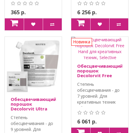
365 р.
6 256 р.
Новинка
Обесцвечивающий
порошок
Decolorvit Free
Hand для
Степень
креативных
техник, Selective
обесцвечивания - до
7 уровней. Для
Обесцвечивающий
креативных техник
порошок
обесцвечивания
Decolorvit Ultra
универсальный,
воло..
Степень
Selective
6 061 р.
обесцвечивания - до
9 уровней. Для