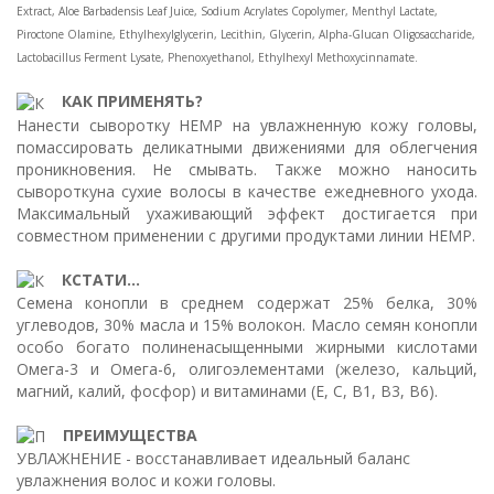
Extract, Aloe Barbadensis Leaf Juice, Sodium Acrylates Copolymer, Menthyl Lactate,
Piroctone Olamine, Ethylhexylglycerin, Lecithin, Glycerin, Alpha-Glucan Oligosaccharide,
Lactobacillus Ferment Lysate, Phenoxyethanol, Ethylhexyl Methoxycinnamate.
КАК ПРИМЕНЯТЬ?
Нанести сыворотку HEMP на увлажненную кожу головы,
помассировать деликатными движениями для облегчения
проникновения. Не смывать. Также можно наносить
сывороткуна сухие волосы в качестве ежедневного ухода.
Максимальный ухаживающий эффект достигается при
совместном применении с другими продуктами линии HEMP.
КСТАТИ...
Семена конопли в среднем содержат 25% белка, 30%
углеводов, 30% масла и 15% волокон. Масло семян конопли
особо богато полиненасыщенными жирными кислотами
Омега-3 и Омега-6, олигоэлементами (железо, кальций,
магний, калий, фосфор) и витаминами (E, C, B1, B3, B6).
ПРЕИМУЩЕСТВА
УВЛАЖНЕНИЕ - восстанавливает идеальный баланс
увлажнения волос и кожи головы.