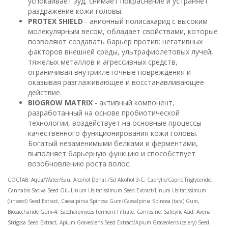
успокаивает зуд, снимает покраснение и устраняет
раздражение кожи головы.
PROTEX SHIELD
- анионный полисахарид с высоким
молекулярным весом, обладает свойствами, которые
позволяют создавать барьер против: негативных
факторов внешней среды, ультрафиолетовых лучей,
тяжелых металлов и агрессивных средств,
ограничивая внутриклеточные повреждения и
оказывая разглаживающее и восстанавливающее
действие.
BIOGROW MATRIX
- активный компонент,
разработанный на основе пробиотической
технологии, воздействует на основные процессы
качественного функционирования кожи головы.
Богатый незаменимыми белками и ферментами,
выполняет барьерную функцию и способствует
возобновлению роста волос.
СОСТАВ: Aqua/Water/Eau, Alcohol Denat./Sd Alcohol 3-C, Caprylic/Capric Triglyceride,
Cannabis Sativa Seed Oil, Linum Usitatissimum Seed Extract/Linum Usitatissimum
(linseed) Seed Extract, Caesalpinia Spinosa Gum/Caesalpinia Spinosa (tara) Gum,
Biosaccharide Gum-4, Saccharomyces Ferment Filtrate, Carnosine, Salicylic Acid, Avena
Strigosa Seed Extract, Apium Graveolens Seed Extract/Apium Graveolens (celery) Seed