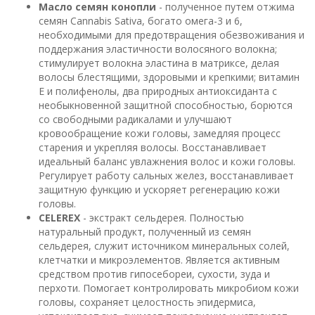
Масло семян конопли
- полученное путем отжима
семян Cannabis Sativa, богато омега-3 и 6,
необходимыми для предотвращения обезвоживания и
поддержания эластичности волосяного волокна;
стимулирует волокна эластина в матриксе, делая
волосы блестящими, здоровыми и крепкими; витамин
Е и полифенолы, два природных антиоксиданта с
необыкновенной защитной способностью, борются
со свободными радикалами и улучшают
кровообращение кожи головы, замедляя процесс
старения и укрепляя волосы. Восстанавливает
идеальный баланс увлажнения волос и кожи головы.
Регулирует работу сальных желез, восстанавливает
защитную функцию и ускоряет регенерацию кожи
головы.
CELEREX
- экстракт сельдерея. Полностью
натуральный продукт, полученный из семян
сельдерея, служит источником минеральных солей,
клетчатки и микроэлементов. Является активным
средством против гипосебореи, сухости, зуда и
перхоти. Помогает контролировать микробиом кожи
головы, сохраняет целостность эпидермиса,