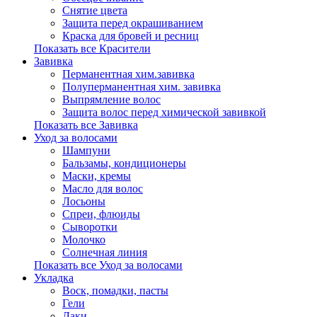
Снятие цвета
Защита перед окрашиванием
Краска для бровей и ресниц
Показать все Красители
Завивка
Перманентная хим.завивка
Полуперманентная хим. завивка
Выпрямление волос
Защита волос перед химической завивкой
Показать все Завивка
Уход за волосами
Шампуни
Бальзамы, кондиционеры
Маски, кремы
Масло для волос
Лосьоны
Спреи, флюиды
Сыворотки
Молочко
Солнечная линия
Показать все Уход за волосами
Укладка
Воск, помадки, пасты
Гели
Лаки