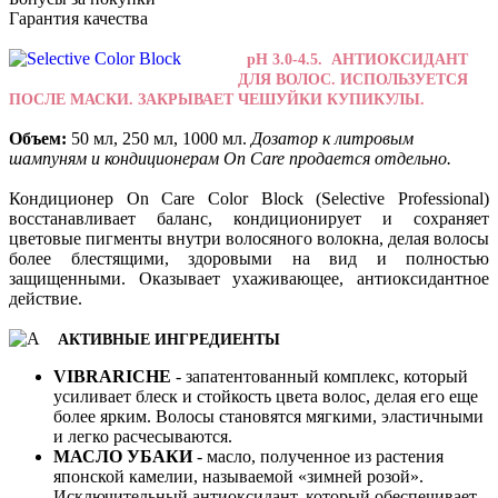
Гарантия качества
pH 3.0-4.5. АНТИОКСИДАНТ
ДЛЯ ВОЛОС. ИСПОЛЬЗУЕТСЯ
ПОСЛЕ МАСКИ. ЗАКРЫВАЕТ ЧЕШУЙКИ КУПИКУЛЫ.
Объем:
50 мл, 250 мл, 1000 мл.
Дозатор к литровым
шампуням и кондиционерам On Care продается отдельно.
Кондиционер On Care Color Block (Selective Professional)
восстанавливает баланс, кондиционирует и сохраняет
цветовые пигменты внутри волосяного волокна, делая волосы
более блестящими, здоровыми на вид и полностью
защищенными. Оказывает ухаживающее, антиоксидантное
действие.
АКТИВНЫЕ ИНГРЕДИЕНТЫ
VIBRARICHE
- запатентованный комплекс, который
усиливает блеск и стойкость цвета волос, делая его еще
более ярким. Волосы становятся мягкими, эластичными
и легко расчесываются.
МАСЛО УБАКИ
- масло, полученное из растения
японской камелии, называемой «зимней розой».
Исключительный антиоксидант, который обеспечивает