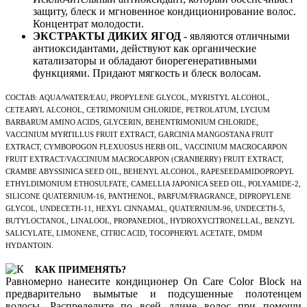
защиту, блеск и мгновенное кондиционирование волос.
Концентрат молодости.
ЭКСТРАКТЫ ДИКИХ ЯГОД
- являются отличными
антиоксидантами, действуют как органические
катализаторы и обладают биорегенеративными
функциями. Придают мягкость и блеск волосам.
СОСТАВ: AQUA/WATER/EAU, PROPYLENE GLYCOL, MYRISTYL ALCOHOL,
CETEARYL ALCOHOL, CETRIMONIUM CHLORIDE, PETROLATUM, LYCIUM
BARBARUM AMINO ACIDS, GLYCERIN, BEHENTRIMONIUM CHLORIDE,
VACCINIUM MYRTILLUS FRUIT EXTRACT, GARCINIA MANGOSTANA FRUIT
EXTRACT, CYMBOPOGON FLEXUOSUS HERB OIL, VACCINIUM MACROCARPON
FRUIT EXTRACT/VACCINIUM MACROCARPON (CRANBERRY) FRUIT EXTRACT,
CRAMBE ABYSSINICA SEED OIL, BEHENYL ALCOHOL, RAPESEEDAMIDOPROPYL
ETHYLDIMONIUM ETHOSULFATE, CAMELLIA JAPONICA SEED OIL, POLYAMIDE-2,
SILICONE QUATERNIUM-16, PANTHENOL, PARFUM/FRAGRANCE, DIPROPYLENE
GLYCOL, UNDECETH-11, HEXYL CINNAMAL, QUATERNIUM-96, UNDECETH-5,
BUTYLOCTANOL, LINALOOL, PROPANEDIOL, HYDROXYCITRONELLAL, BENZYL
SALICYLATE, LIMONENE, CITRIC ACID, TOCOPHERYL ACETATE, DMDM
HYDANTOIN.
КАК ПРИМЕНЯТЬ?
Равномерно нанесите кондиционер On Care Color Block на
предварительно вымытые и подсушенные полотенцем
волосы. Распределите по всей длине волос при помощи