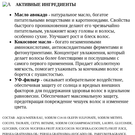
АКТИВНЫЕ ИНГРЕДИЕНТЫ
Масло авокадо
- натуральное масло, богатое
питательными веществами и каротиноидами. Свойства
быстрого проникновения делают его чрезвычайно
питательным, увлажняет кожу головы и волосы,
особенно сухие. Улучшает рост и блеск волос.
Кокосовое масло
- богато незаменимыми
аминокислотами, антиоксидантными ферментами и
фитонутриентами. Концентрат увлажнения, который
делает волосы более блестящими и послушными с
самого первого применения. Придает абсолютную
мягкость, помогает ухаживать за кончиками волос и
борется с пушистостью.
УФ-фильтр
- оказывает избирательное воздействие,
обеспечивая защиту от солнца и вредных внешних
факторов для поддержания здоровья волос в идеальном
равновесии. Обеспечивает максимальную защиту,
предотвращая повреждение чешуек волос и изменение
цвета.
СОСТАВ: AQUA/WATER/EAU, SODIUM C14-16 OLEFIN SULFONATE, SODIUM METHYL
COCOYL TAURATE, CETYL BETAINE, SODIUM COCOAMPHOACETATE, LAURYL GLUCOSIDE,
GLYCERIN, COCOS NUCIFERA FRUIT JUICE/COCOS NUCIFERA (COCONUT) FRUIT JUICE,
PERSEA GRATISSIMA OIL/ PERSEA GRATISSIMA (AVOCADO) OIL, PARFUM/FRAGRANCE,