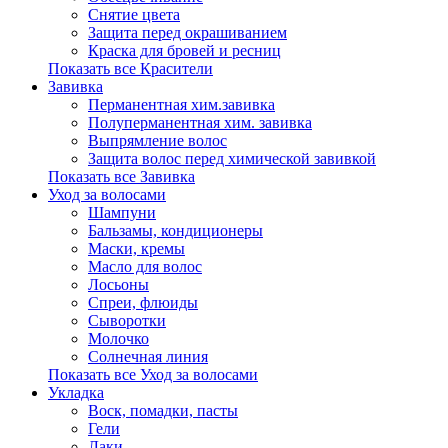
Снятие цвета
Защита перед окрашиванием
Краска для бровей и ресниц
Показать все Красители
Завивка
Перманентная хим.завивка
Полуперманентная хим. завивка
Выпрямление волос
Защита волос перед химической завивкой
Показать все Завивка
Уход за волосами
Шампуни
Бальзамы, кондиционеры
Маски, кремы
Масло для волос
Лосьоны
Спреи, флюиды
Сыворотки
Молочко
Солнечная линия
Показать все Уход за волосами
Укладка
Воск, помадки, пасты
Гели
Лаки