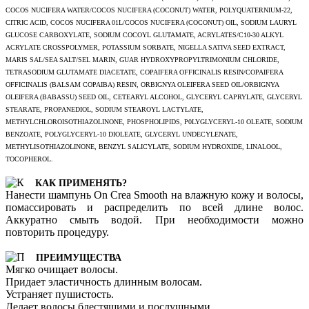
COCOS NUCIFERA WATER/COCOS NUCIFERA (COCONUT) WATER, POLYQUATERNIUM-22,
CITRIC ACID, COCOS NUCIFERA 01L/COCOS NUCIFERA (COCONUT) OIL, SODIUM LAURYL
GLUCOSE CARBOXYLATE, SODIUM COCOYL GLUTAMATE, ACRYLATES/C10-30 ALKYL
ACRYLATE CROSSPOLYMER, POTASSIUM SORBATE, NIGELLA SATIVA SEED EXTRACT,
MARIS SAL/SEA SALT/SEL MARIN, GUAR HYDROXYPROPYLTRIMONIUM CHLORIDE,
TETRASODIUM GLUTAMATE DIACETATE, COPAIFERA OFFICINALIS RESIN/COPAIFERA
OFFICINALIS (BALSAM COPAIBA) RESIN, ORBIGNYA OLEIFERA SEED OIL/ORBIGNYA
OLEIFERA (BABASSU) SEED OIL, CETEARYL ALCOHOL, GLYCERYL CAPRYLATE, GLYCERYL
STEARATE, PROPANEDIOL, SODIUM STEAROYL LACTYLATE,
METHYLCHLOROISOTHIAZOLINONE, PHOSPHOLIPIDS, P0LYGLYCERYL-10 OLEATE, SODIUM
BENZOATE, POLYGLYCERYL-10 DIOLEATE, GLYCERYL UNDECYLENATE,
METHYLISOTHIAZOLINONE, BENZYL SALICYLATE, SODIUM HYDROXIDE, LINALOOL,
TOCOPHEROL.
КАК ПРИМЕНЯТЬ?
Нанести шампунь On Crea Smooth на влажную кожу и волосы,
помассировать и распределить по всей длине волос.
Аккуратно смыть водой. При необходимости можно
повторить процедуру.
ПРЕИМУЩЕСТВА
Мягко очищает волосы.
Придает эластичность длинным волосам.
Устраняет пушистость.
Делает волосы блестящими и послушными