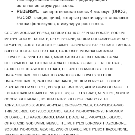
истончение структуры волос.
REDENSYL
- синергетическая смесь 4 молекул (DHQG,
EGCG2, глицин, цинк), которые реактивируют стволовые
клетки фолликулов, стимулируя рост волос.
СОСТАВ: AQUA/WATER/EAU, SODIUM C14-16 OLEFIN SULFONATE, SODIUM
METHYL COCOYL TAURATE, CETYL BETAINE, SODIUM COCOAMPHOACETATE,
GLYCERIN, LAURYL GLUCOSIDE, CAMELLIA SINENSIS LEAF EXTRACT, PAEONIA
SUFFRUTICOSA ROOT EXTRACT, CARDIOSPERMUM HALICACABUM
FLOWER/LEAF/VINE EXTRACT, MARIS SAL/SEA SALT/SEL MARIN, SALVIA
OFFICINALIS LEAF EXTRACT/SALVIA OFFICINALIS (SAGE) LEAF EXTRACT,
LARIX EUROPAEA WOOD EXTRACT, HELIANTHUS ANNUUS SEED OIL
UNSAPONIFIABLES/HELIANTHUS ANNUUS (SUNFLOWER) SEED OIL
UNSAPONIFIABLES, PARFUM/FRAGRANCE, SODIUM BENZOATE, ECHIUM
PLANTAGINEUM SEED OIL, POLYQUATERNIUM-22, APIUM GRAVEOLENS SEED
EXTRACT/APIUM GRAVEOLENS (CELERY) SEED EXTRACT, MENTHOL, SODIUM
COCOYL GLUTAMATE, SODIUM LAURYL GLUCOSE CARBOXYLATE,
ACRYLATES/C10-30 ALKYL ACRYLATE CROSSPOLYMER, CAPRYLIC/CAPRIC
TRIGLYCERIDE, OCTYLDODECANOL, GUAR HYDROXYPROPYLTRIMONIUM
CHLORIDE, TETRASODIUM GLUTAMATE DIACETATE, PROPYLENE GLYCOL,
CITRIC ACID, SODIUM METABISULFITE, METHYLCHLOROISOTHIAZOLINONE,
SODIUM HYDROXIDE, GLYCINE, ZINC CHLORIDE, METHYLISOTHIAZOLINONE,