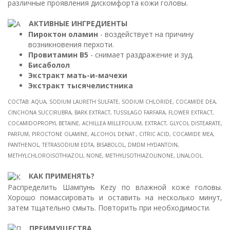
различные проявления дискомфорта кожи головы.
АКТИВНЫЕ ИНГРЕДИЕНТЫ
Пироктон оламин
- воздействует на причину
возникновения перхоти.
Провитамин B5
- снимает раздражение и зуд.
Бисаболол
Экстракт мать-и-мачехи
Экстракт тысячелистника
СОСТАВ: AQUA, SODIUM LAURETH SULFATE, SODIUM CHLORIDE, COCAMIDE DEA,
CINCHONA SUCCIRUBRA, BARK EXTRACT, TUSSILAGO FARFARA, FLOWER EXTRACT,
COCAMIDOPROPYL BETAINE, ACHILLEA MILLEFOLIUM, EXTRACT, GLYCOL DISTEARATE,
PARFUM, PIROCTONE OLAMINE, ALCOHOL DENAT., CITRIC ACID, COCAMIDE MEA,
PANTHENOL, TETRASODIUM EDTA, BISABOLOL, DMDM HYDANTOIN,
METHYLCHLOROISOTHIAZOLI, NONE, METHYLISOTHIAZOLINONE, LINALOOL.
КАК ПРИМЕНЯТЬ?
Распределить Шампунь Kezy по влажной коже головы.
Хорошо помассировать и оставить на несколько минут,
затем тщательно смыть. Повторить при необходимости.
ПРЕИМУЩЕСТВА