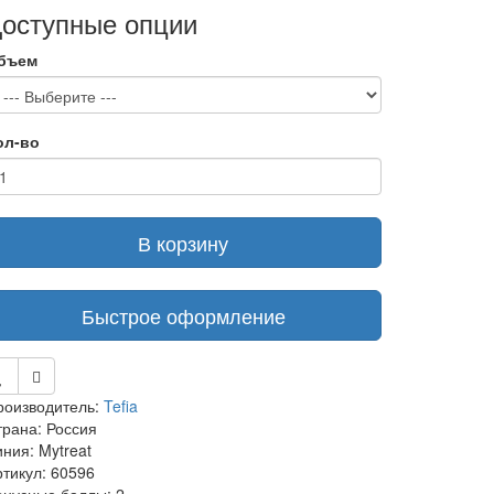
оступные опции
бъем
ол-во
В корзину
Быстрое оформление
роизводитель:
Tefia
трана: Россия
ния: Mytreat
ртикул: 60596