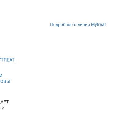
Подробнее о линии Mytreat
и
ловы
ЩАЕТ
 И