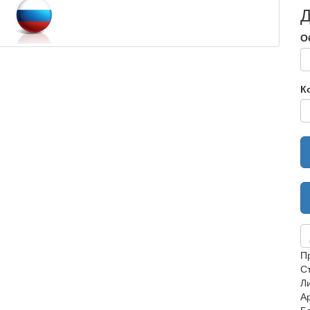
Д
О
К
П
С
Ли
А