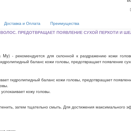
Б
Доставка и Оплата
Преимущества
ВОЛОС. ПРЕДОТВРАЩАЕТ ПОЯВЛЕНИЕ СУХОЙ ПЕРХОТИ И Ш
.
efia My) - рекомендуется для склонной к раздражению кожи голо
идролипидный баланс кожи головы, предотвращает появление сух
ивает гидролипидный баланс кожи головы, предотвращает появлен
ловы.
 успокаивает кожу головы.
енить, затем тщательно смыть. Для достижения максимального э
нс кожи.