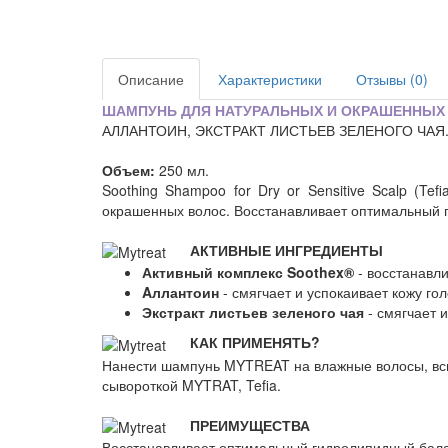
Описание
Характеристики
Отзывы (0)
ШАМПУНЬ ДЛЯ НАТУРАЛЬНЫХ И ОКРАШЕННЫХ 
АЛЛАНТОИН, ЭКСТРАКТ ЛИСТЬЕВ ЗЕЛЕНОГО ЧАЯ
Объем:
250 мл.
Soothing Shampoo for Dry or Sensitive Scalp (T
окрашенных волос. Восстанавливает оптимальный г
АКТИВНЫЕ ИНГРЕДИЕНТЫ
Активный комплекс Soothex®
- восстанавл
Aллантоин
- смягчает и успокаивает кожу го
Экстракт листьев зеленого чая
- смягчает и
КАК ПРИМЕНЯТЬ?
Нанести шампунь MYTREAT на влажные волосы, всп
сывороткой MYTRAT, Tefia.
ПРЕИМУЩЕСТВА
Восстанавливает оптимальный гидролипидный бала