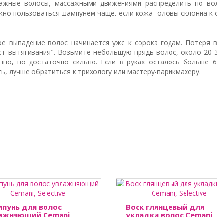
ажные волосы, массажными движениями распределить по во
но пользоваться шампунем чаще, если кожа головы склонна к с
е выпадение волос начинается уже к сорока годам. Потеря 
ест вытягивания". Возьмите небольшую прядь волос, около 20-
нно, но достаточно сильно. Если в руках осталось больше 
ть, лучше обратиться к трихологу или мастеру-парикмахеру.
пунь для волос
Воск глянцевый для
ажняющий Cemani,
укладки волос Cemani,