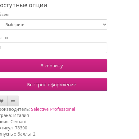
оступные опции
бъем
л-во
В корзину
Быстрое оформление
роизводитель:
Selective Professoinal
трана: Италия
иния: Cemani
ртикул: 78300
онусные баллы: 2