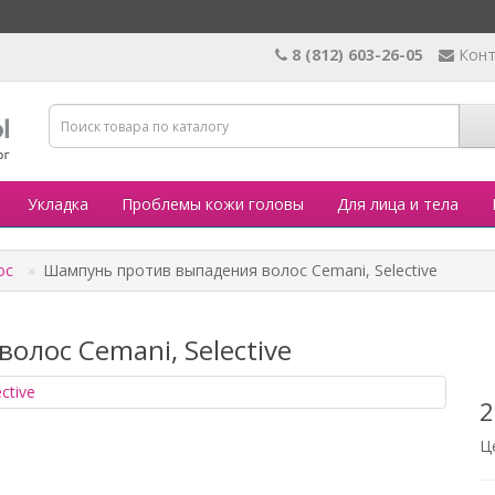
8 (812) 603-26-05
Кон
Укладка
Проблемы кожи головы
Для лица и тела
ос
Шампунь против выпадения волос Cemani, Selective
лос Cemani, Selective
2
Ц