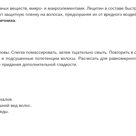
ных веществ, микро- и макроэлементами. Лецитин в составе быстр
ют защитную пленку на волосах, предохраняя их от вредного возд
нечника
.
овы. Слегка помассировать, затем тщательно смыть. Повторить в 
 и подсушенные полотенцем волосы. Расчесать для равномерного
я придания дополнительной гладкости.
калов.
шний вид волос.
еды.