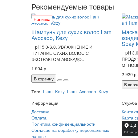
Рекомендуемые товары
Новинка
Шампунь для сухих волос I am
Маска
Avocado, Kezy
конди
Spay 
pH 5.0-6,0. УВЛАЖНЕНИЕ И
pH 3.0
ПИТАНИЕ СУХИХ ВОЛОС С
ПРОДУК
ЭКСТРАКТОМ АВОКАДО..
МГНОВЕ
1 904 р.
2 920 р.
В корзину
В корз
Теги:
I_am_Kezy
,
I_am_Avocado
,
Kezy
Информация
Служба
Доставка
Контакт
Оплата
Карта с
Политика конфиденциальности
Согласие на обработку персональных
данных