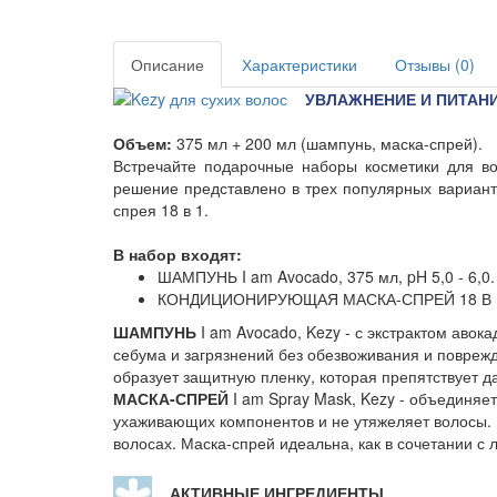
Описание
Характеристики
Отзывы (0)
УВЛАЖНЕНИЕ И ПИТАНИ
Объем:
375 мл + 200 мл (шампунь, маска-спрей).
Встречайте подарочные наборы косметики для во
решение представлено в трех популярных варианта
спрея 18 в 1.
В набор входят:
ШАМПУНЬ I am Avocado, 375 мл, pH 5,0 - 6,0.
КОНДИЦИОНИРУЮЩАЯ МАСКА-СПРЕЙ 18 В 1, I a
ШАМПУНЬ
I am Avocado, Kezy - с экстрактом аво
себума и загрязнений без обезвоживания и повреж
образует защитную пленку, которая препятствует 
МАСКА-СПРЕЙ
I am Spray Mask, Kezy - объединяе
ухаживающих компонентов и не утяжеляет волосы. 
волосах. Маска-спрей идеальна, как в сочетании с
АКТИВНЫЕ ИНГРЕДИЕНТЫ