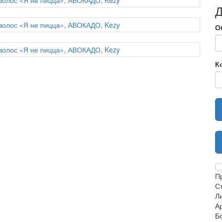
Д
О
К
П
С
Ли
А
Б