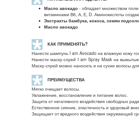
Масло авокадо
- обладает множеством полез
витаминами В6, А, Е, D. Аминокислоты созда
Экстракты бамбука, кокоса, семян подсол
Масло авокадо
.
КАК ПРИМЕНЯТЬ?
Нанести шампунь I am Avocado на влажную кожу гол
Нанести маску-спрей I am Spray Mask на вымытые
Маску-спрей можно наносить и на сухие волосы дл
ПРЕИМУЩЕСТВА
Мягко очищает волосы.
Увлажнение, восстановление и питание волос.
Защита от негативного воздействия свободных ради
Естественное сияние, эластичность и здоровый вне
Защищает от вредного воздействия окружающей ср