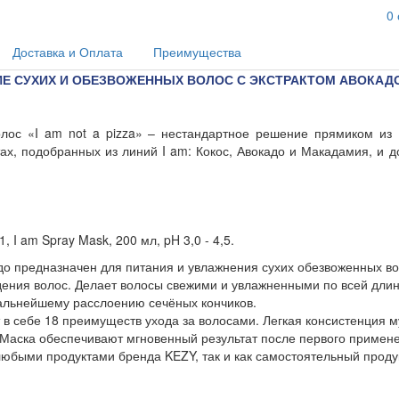
0
Доставка и Оплата
Преимущества
Е СУХИХ И ОБЕЗВОЖЕННЫХ ВОЛОС С ЭКСТРАКТОМ АВОКАДО
лос «I am not a pizza» – нестандартное решение прямиком из
х, подобранных из линий I am: Кокос, Авокадо и Макадамия, и 
m Spray Mask, 200 мл, pH 3,0 - 4,5.
кадо предназначен для питания и увлажнения сухих обезвоженных 
дения волос. Делает волосы свежими и увлажненными по всей длине
дальнейшему расслоению сечёных кончиков.
т в себе 18 преимуществ ухода за волосами. Легкая консистенция
Маска обеспечивают мгновенный результат после первого примене
 любыми продуктами бренда KEZY, так и как самостоятельный проду