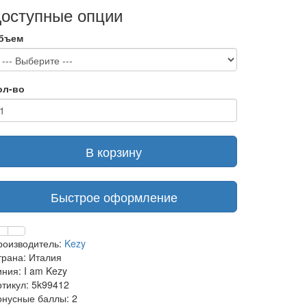
оступные опции
бъем
ол-во
В корзину
Быстрое оформление
роизводитель:
Kezy
трана: Италия
ния: I am Kezy
ртикул: 5k99412
онусные баллы: 2