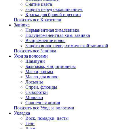
Снятие цвета
Защита перед окрашиванием
Краска для бровей и ресниц
Показать все Красители
Завивка
Перманентная хим.завивка
Полуперманентная хим. завивка
Выпрямление волос
Защита волос перед химической завивкой
Показать все Завивка
Уход за волосами
Шампуни
Бальзамы, кондиционеры
Маски, кремы
Масло для волос
Лосьоны
Спреи, флюиды
Сыворотки
Молочко
Солнечная линия
Показать все Уход за волосами
Укладка
Воск, помадки, пасты
Гели
Лаки