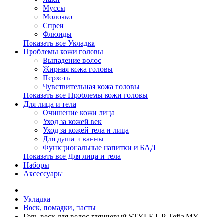
Муссы
Молочко
Спреи
Флюиды
Показать все Укладка
Проблемы кожи головы
Выпадение волос
Жирная кожа головы
Перхоть
Чувствительная кожа головы
Показать все Проблемы кожи головы
Для лица и тела
Очищение кожи лица
Уход за кожей век
Уход за кожей тела и лица
Для душа и ванны
Функциональные напитки и БАД
Показать все Для лица и тела
Наборы
Аксессуары
Укладка
Воск, помадки, пасты
Гель-воск для волос глянцевый STYLE.UP, Tefia MY