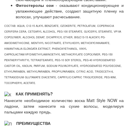
Фитостеролы сои
- оказывают кондиционирующее и
увлажняющее действие, создают защитную пленку на
волосах, улучшают расчесывание.
СОСТАВ: AQUA, C12-15 ALKYL BENZOATE, OZOKERITE, PETROLATUM, COPERNICIA
CERIFERA CERA, CETEARYL ALCOHOL, PEG-100 STEARATE, GLYCERYL STEARATE, VP/VA
COPOLYMER, ALCOHOL DENAT, DICAPRYLYL ETHER, BIS(C13-15 ALKOXY) PG-
AMODIMETHICONE, MENTHYL NICOTINATE, ETHYLHEXYL METHOXYCINNAMATE,
HIMANTHALIA ELONGATA EXTRACT, PHENOXYETHANOL, VINYL
CAPROLACTAM/VP/DIMETHYLAMINOETHYL METHACRYLATE COPOLYMER, PEG-150
PENTAERYTHRITYL TETRASTEARATE, PEG-10 SOY STEROL, PEG-40 HYDROGENATED
CASTOR OIL, KAOLIN, PARFUM, SODIUM POLYACRYLATE, HYDROGENATED POLYDECENE,
ETHYLPARABEN, METHYLPARABEN, PROPYLPARABEN, CITRIC ACID, TRIDECETH-6,
TETRASODIUM GLUTAMATE DIACETATE, CAPRYLIC/CAPRIC TRIGLYCERIDE, PEG-90M,
TOCOPHERYL ACETATE.
КАК ПРИМЕНЯТЬ?
Нанесите необходимое количество воска Matt Style NOW на
ладони, затем нанесите на сухие волосы, моделируя
пальцами каждую прядь.
ПРЕИМУЩЕСТВА